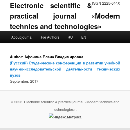
Electronic scientific &
ISSN 2225-644X
practical journal «Modern
technics and technologies»
Main menu
About journal
For Authors
RU
EN
Skip to primary content
Skip to secondary content
Author:
Афонина Елена Владимировна
(Русский) Студенческие конференции в развитии учебной
научно-исследовательской деятельности технических
вузов
September, 2017
© 2026. Electronic scientific & practical journal «Modern technics and
technologies».