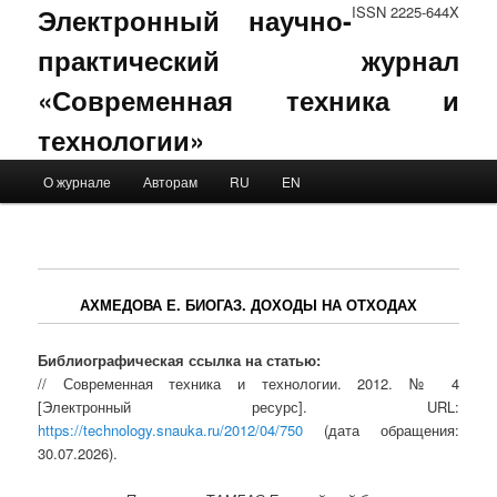
Электронный научно-
ISSN 2225-644X
практический журнал
«Современная техника и
технологии»
Main menu
О журнале
Авторам
RU
EN
Skip to primary content
Skip to secondary content
АХМЕДОВА Е. БИОГАЗ. ДОХОДЫ НА ОТХОДАХ
Библиографическая ссылка на статью:
// Современная техника и технологии. 2012. № 4
[Электронный ресурс]. URL:
https://technology.snauka.ru/2012/04/750
(дата обращения:
30.07.2026).