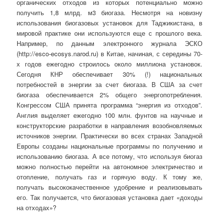
органических отходов из которых потенциально можно
получить 1,8 млрд. м3 биогаза. Несмотря на новизну
использования биогазовых установок для Таджикистана, в
мировой практике они используются еще с прошлого века.
Например, по данным электронного журнала ЭСКО
(http://esco-ecosys.narod.ru) в Китае, начиная, с середины 70-
х годов ежегодно строилось около миллиона установок.
Сегодня КНР обеспечивает 30% (!) национальных
потребностей в энергии за счет биогаза. В США за счет
биогаза обеспечивается 2% общего энергопотребления.
Конгрессом США принята программа “энергия из отходов”.
Англия выделяет ежегодно 100 млн. фунтов на научные и
конструкторские разработки в направления возобновляемых
источников энергии. Практически во всех странах Западной
Европы созданы национальные программы по получению и
использованию биогаза. А все потому, что используя биогаз
можно полностью перейти на автономное электричество и
отопление, получать газ и горячую воду. К тому же,
получать высококачественное удобрение и реализовывать
его. Так получается, что биогазовая установка дает «доходы
на отходах»?