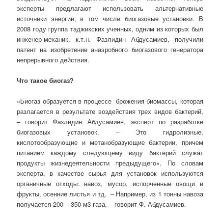
эксперты предлагают использовать альтернативные
источники энергии, в том числе биогазовые установки. В
2008 году группа таджикских ученных, одним из которых был
инженер-механик, к.т.н. Фазлидин Абдусамиев, получили
патент на изобретение анаэробного биогазового генератора
непрерывного действия.
Что такое биогаз?
«Биогаз образуется в процессе брожения биомассы, которая
разлагается в результате воздействия трех видов бактерий,
– говорит Фазлидин Абдусамиев, эксперт по разработке
биогазовых установок. – Это гидролизные,
кислотообразующие и метанобразующие бактерии, причем
питанием каждому следующему виду бактерий служат
продукты жизнедеятельности предыдущего». По словам
эксперта, в качестве сырья для установок используются
органичные отходы: навоз, мусор, испорченные овощи и
фрукты, осенние листья и тд. – Например, из 1 тонны навоза
получается 200 – 350 м3 газа, – говорит Ф. Абдусамиев.