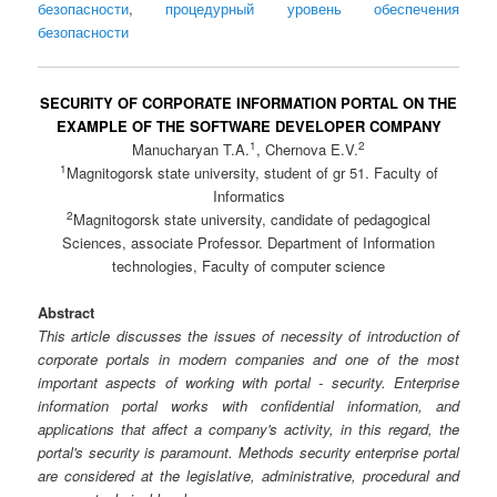
безопасности
,
процедурный уровень обеспечения
безопасности
SECURITY OF CORPORATE INFORMATION PORTAL ON THE
EXAMPLE OF THE SOFTWARE DEVELOPER COMPANY
1
2
Manucharyan T.A.
, Chernova E.V.
1
Magnitogorsk state university, student of gr 51. Faculty of
Informatics
2
Magnitogorsk state university, candidate of pedagogical
Sciences, associate Professor. Department of Information
technologies, Faculty of computer science
Abstract
This article discusses the issues of necessity of introduction of
corporate portals in modern companies and one of the most
important aspects of working with portal - security. Enterprise
information portal works with confidential information, and
applications that affect a company's activity, in this regard, the
portal's security is paramount. Methods security enterprise portal
are considered at the legislative, administrative, procedural and