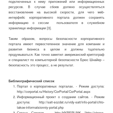
подключенных к нему приложений или информационных
ресурсов. В случае сбоев должно осуществляться
восстановление на высокой скорости, для чего web-
интерфейс корпоративного портала должен сохранять
информацию о сессии пользователя в служебном
хранилище информации [3].
Таким образом, вопросы безопасности корпоративного
портала имеют первостепенное значение для компании и
развития бизнеса в целом и должны тщательно
продумываться. Как точно заметил американский криптограф
и специалист по компьютерной безопасности Брюс Шнайер –
безопасность это процесс, а не результат.
Библиографический список
Портал о корпоративных порталах. - Режим доступа:
http://corportal.ru/History/CorPortal/CorPortal.aspx
Информационный проект о создании сайтов. - Режим
доступа: http://sait-sozdat.ru/vidy-sait/info-portal/chto-
takoe-informatsionniy-portal.php
Страна Советов http:/HYPERLINK "http://strana-