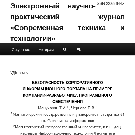
Электронный научно-
ISSN 2225-644X
практический журнал
«Современная техника и
технологии»
Main menu
О журнале
Авторам
RU
EN
Skip to primary content
Skip to secondary content
УДК 004.9
БЕЗОПАСНОСТЬ КОРПОРАТИВНОГО
ИНФОРМАЦИОННОГО ПОРТАЛА НА ПРИМЕРЕ
КОМПАНИИ-РАЗРАБОТЧИКА ПРОГРАММНОГО
ОБЕСПЕЧЕНИЯ
1
2
Манучарян Т.А.
, Чернова Е.В.
1
Магнитогорский государственный университет, студентка 51
гр. Факультета информатики
2
Магнитогорский государственный университет, к.п.н, доц.
кафедры Информационных технологий Факультета