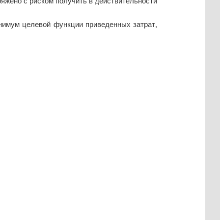
ряжено с риском получить в действительности
нимум целевой функции приведенных затрат,