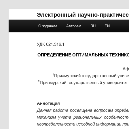
Электронный научно-практичес
Main menu
О журнале
Авторам
RU
EN
Skip to primary content
Skip to secondary content
УДК 621.316.1
ОПРЕДЕЛЕНИЕ ОПТИМАЛЬНЫХ ТЕХНИКО
Аф
Приамурский государственный униве
1
Приамурский государственный университет 
2
Аннотация
Данная работа посвящена вопросам опреде
механизм учета региональных особенност
неопределенности исходной информации при