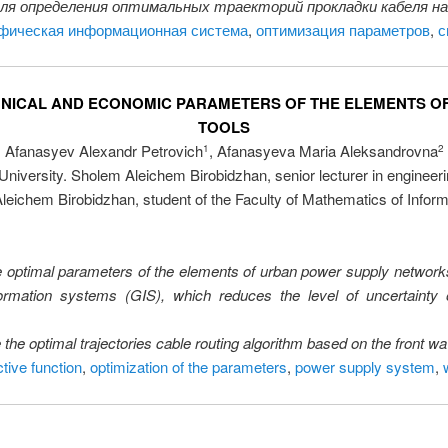
я определения оптимальных траекторий прокладки кабеля на 
афическая информационная система
,
оптимизация параметров
,
с
HNICAL AND ECONOMIC PARAMETERS OF THE ELEMENTS O
TOOLS
Afanasyev Alexandr Petrovich
, Afanasyeva Maria Aleksandrovna
1
2
niversity. Sholem Aleichem Birobidzhan, senior lecturer in engineeri
leichem Birobidzhan, student of the Faculty of Mathematics of Info
he optimal parameters of the elements of urban power supply networ
rmation systems (GIS), which reduces the level of uncertainty of
the optimal trajectories cable routing algorithm based on the front wa
tive function
,
optimization of the parameters
,
power supply system
,