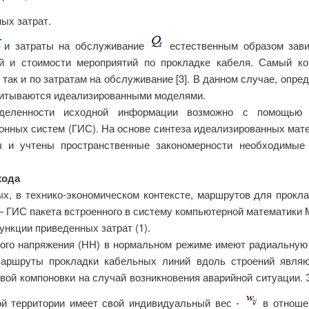
ых затрат.
и затраты на обслуживание
естественным образом зави
й и стоимости мероприятий по прокладке кабеля. Самый ко
 так и по затратам на обслуживание [3]. В данном случае, опр
учитываются идеализированными моделями.
деленности исходной информации возможно с помощью 
нных систем (ГИС). На основе синтеза идеализированных мат
 и учтены пространственные закономерности необходимые
хода
х, в технико-экономическом контексте, маршрутов для прокл
– ГИС пакета встроенного в систему компьютерной математики 
нкции приведенных затрат (1).
ого напряжения (НН) в нормальном режиме имеют радиальную 
аршруты прокладки кабельных линий вдоль строений являю
вой компоновки на случай возникновения аварийной ситуации. 
ой территории имеет свой индивидуальный вес -
в отношен