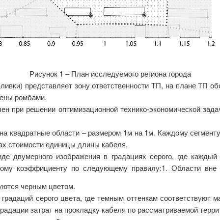
Рисунок 1 – План исследуемого региона города
ливки) представляет зону ответственности ТП, на плане ТП о
чены ромбами.
ен при решении оптимизационной технико-экономической зада
а квадратные области – размером 1м на 1м. Каждому сегменту
цах стоимости единицы длины кабеля.
де двумерного изображения в градациях серого, где каждый
овому коэффициенту по следующему правилу:
1. Области вне
уются черным цветом.
и градаций серого цвета, где темным оттенкам соответствуют 
градации затрат на прокладку кабеля по рассматриваемой терри