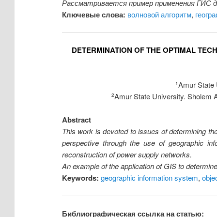
Рассматривается пример применения ГИС дл
Ключевые слова:
волновой алгоритм
,
геогр
DETERMINATION OF THE OPTIMAL TEC
Amur State U
1
Amur State University. Sholem A
2
Abstract
This work is devoted to issues of determining t
perspective through the use of geographic info
reconstruction of power supply networks.
An example of the application of GIS to determine 
Keywords:
geographic information system
,
objec
Библиографическая ссылка на статью: