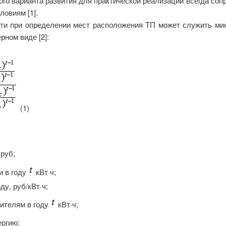
ного варианта развития для практической реализации всегда соп
ловиям [1].
ти при определении мест расположения ТП может служить ми
ном виде [2]:
(1)
руб;
и в году
кВт·ч;
у, руб/кВт·ч;
бителям в году
кВт·ч;
ргию;