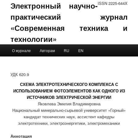
Электронный научно-
ISSN 2225-644X
практический журнал
«Современная техника и
технологии»
Main menu
О журнале
Авторам
RU
EN
Skip to primary content
Skip to secondary content
УДК 620.9
СХЕМА ЭЛЕКТРОТЕХНИЧЕСКОГО КОМПЛЕКСА С
ИСПОЛЬЗОВАНИЕМ ФОТОЭЛЕМЕНТОВ КАК ОДНОГО ИЗ
ИСТОЧНИКОВ ЭЛЕКТРИЧЕСКОЙ ЭНЕРГИИ
Яковлева Эмилия Владимировна
Национальный минерально-сырьевой университет «Горный»
кандидат технических наук, ассистент кафедры
электротехники, электроэнергетики, электромеханики
Аннотация