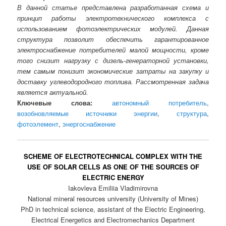
В данной статье представлена разработанная схема и
принцип работы электротехнического комплекса с
использованием фотоэлектрических модулей. Данная
структура позволит обеспечить гарантированное
электроснабжение потребителей малой мощности, кроме
того снизит нагрузку с дизель-генераторной установки,
тем самым понизит экономические затраты на закупку и
доставку углеводородного топлива. Рассмотренная задача
является актуальной.
Ключевые слова:
автономный потребитель
,
возобновляемые источники энергии
,
структура
,
фотоэлемент
,
энергоснабжение
SCHEME OF ELECTROTECHNICAL COMPLEX WITH THE
USE OF SOLAR CELLS AS ONE OF THE SOURCES OF
ELECTRIC ENERGY
Iakovleva Emiliia Vladimirovna
National mineral resources university (University of Mines)
PhD in technical science, assistant of the Electric Engineering,
Electrical Energetics and Electromechanics Department