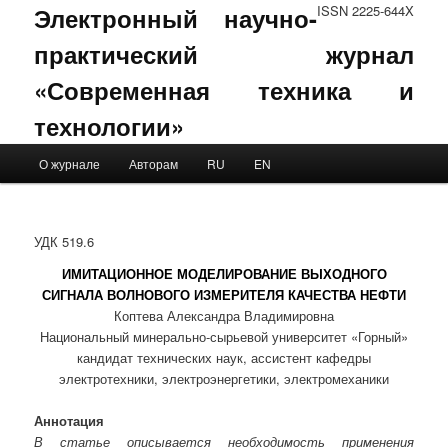
Электронный научно-
ISSN 2225-644X
практический журнал
«Современная техника и
технологии»
Main menu
О журнале
Авторам
RU
EN
Skip to primary content
Skip to secondary content
УДК 519.6
ИМИТАЦИОННОЕ МОДЕЛИРОВАНИЕ ВЫХОДНОГО
СИГНАЛА ВОЛНОВОГО ИЗМЕРИТЕЛЯ КАЧЕСТВА НЕФТИ
Коптева Александра Владимировна
Национальный минерально-сырьевой университет «Горный»
кандидат технических наук, ассистент кафедры
электротехники, электроэнергетики, электромеханики
Аннотация
В статье описывается необходимость применения