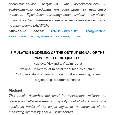
радиоизотопного излучения как высокоточного и
эффективного средства контроля качества нефтяных
потоков. Приведена имитационная модель выходного
сигнала на блок детектирования измерительной системы
на платформе LABWIEV.
Ключевые слова:
гамма-излучение
,
градуировка
,
мониторинг
,
распределение Вейбулла
,
фотон
SIMULATION MODELING OF THE OUTPUT SIGNAL OF THE
WAVE METER OIL QUALITY
Kopteva Alexandra Vladimirovna
National University of mineral resources "Mountain"
Ph.D., assistant professor of electrical engineering, power
engineering, еlectromechanics
Abstract
This article describes the need for radioisotope radiation as
precise and effective means of quality control of oil flows. The
simulation model of the output signal to the detection of the
measuring system by LABWIEV presented.