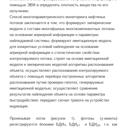
помощью ЭВМ и определять плотность вещества по его
излучению.
Способ многопараметрического мониторинга нефтяных
потоков заключается в том, что формируют эмпирические
модели о составе многофазных многокомпонентных потоках
на основании априорной информации о параметрах
наблюдаемой системы; формируют имитационную модель
для конкретных условий наблюдения на основании
априорной информации о статистических свойствах
контролируемого потока; строят на основе имитационной
модели и эмпирических моделей алгоритмы распознавания
объекта; осуществляют распознавание контролируемого
объекта с помощью перебора построенных алгоритмов
распознавания путем проверки гипотез, генерируемых
имитационной моделью; осуществляют сравнение
результатов наблюдения объекта на основе параметра
быстродействия; передают сигнал тревоги на устройство
индикации.
Пронизывая поток (рисунок 1), фотоны (γ-кванты)
регистрируются блоками БДИ
, БДИ
и БДИ
, т.е. как
П
ρ1
ρ2