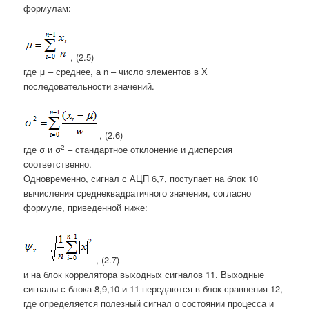
формулам:
, (2.5)
где
μ –
среднее, а n – число элементов в Х
последовательности значений.
, (2.6)
2
где
σ
и
σ
– стандартное отклонение и дисперсия
соответственно.
Одновременно, сигнал с АЦП 6,7, поступает на блок 10
вычисления среднеквадратичного значения, согласно
формуле, приведенной ниже:
, (2.7)
и на блок коррелятора выходных сигналов 11. Выходные
сигналы с блока 8,9,10 и 11 передаются в блок сравнения 12,
где определяется полезный сигнал о состоянии процесса и