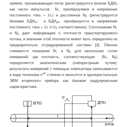
прямое, пронизывающее поток (регистрируется блоком БДИ
П
как число импульсов N
, преобразуемое в напряжение
1
постоянного тока = U
) и рассеянное N
(регистрируется
1
2
блоками БДИ
и БДИ
, преобразуется в напряжение
ρ1
ρ2
постоянного тока = U
и U
соответственно). Соотношение N
1
2
1
и N
дает информацию о плотности транспортируемого
2
потока, и значение этой плотности может быть определено из
предварительно отградуированной системы [2]. Обычно
снимаются показания N
и N
для нескольких сотен
1
2
измерений, где плотность, соответствующая {N
, N
}
1
2
определяется аналитическим (лабораторным путем);
результаты измерений с помощью компьютера записываются
ой
в виде полинома n
степени и заносятся в однокристальную
ЭВМ вторичного прибора как базовая градуировочная
характеристика.