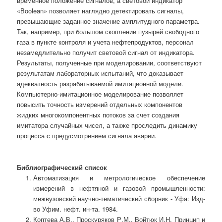
временное положение сигналов, а световой индикатор
«Boolean» позволяет наглядно детектировать сигналы,
превышающие заданное значение амплитудного параметра.
Так, например, при большом скоплении пузырей свободного
газа в пункте контроля и учета нефтепродуктов, персонал
незамедлительно получит световой сигнал от индикатора.
Результаты, полученные при моделировании, соответствуют
результатам лабораторных испытаний, что доказывает
адекватность разрабатываемой имитационной модели.
Компьютерно-имитационное моделирование позволяет
повысить точность измерений отдельных компонентов
жидких многокомпонентных потоков за счет создания
имитатора случайных чисел, а также проследить динамику
процесса с предусмотрением сигнала аварии.
Библиографический список
Автоматизация и метрологическое обеспечение
измерений в нефтяной и газовой промышленности:
межвузовский научно-тематический сборник - Уфа: Изд-
во Уфим. нефт. ин-та. 1984.
Коптева А.В., Проскуряков Р.М., Войтюк И.Н. Принцип и