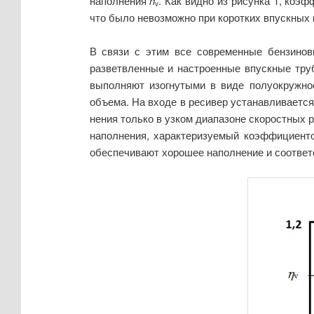
наполнения
h
. Как видно из рисунка 1, коэ
v
что было невозможно при коротких впускных
В связи с этим все современные бензинов
разветвленные и настроенные впуск­ные тру
выполняют изогнутыми в виде полуокружно
объема. На входе в ресивер устанавливаетс
нения только в узком диапазоне скоростных 
наполнения, характеризуемый коэффициенто
обеспечивают хорошее наполнение и соответс