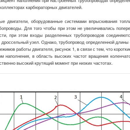
ффициент наполнения при настроенных трубопроводах определе
 коллекторах карбюраторных двигателей.
ые двигатели, оборудованные системами впрыс­кивания топл
бопроводы. Для того чтобы при этом не увеличивались попере
сти, при этом входы разделенных трубопроводов соединяют
я дроссельный узел. Однако, трубопровод определенной длины
режимов работы двигателя, рисунок 1, в связи с тем, что коро
м наполнения, в область высоких частот вращения коленчат
твенно высокий крутящий момент при низких частотах.