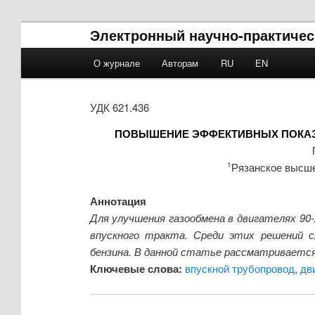
Электронный научно-практичес
Main menu
О журнале
Авторам
RU
EN
Skip to primary content
Skip to secondary content
УДК 621.436
ПОВЫШЕНИЕ ЭФФЕКТИВНЫХ ПОКАЗ
Рязанское высше
1
Аннотация
Для улучшения газообмена в двигателях 90
впускного тракта. Среди этих решений 
бензина. В данной статье рассматривается
Ключевые слова:
впускной трубопровод
,
дв