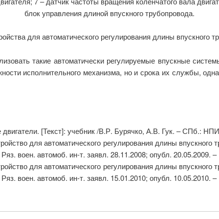
вигателя; 7 – датчик частоты вращения коленчатого вала двигат
блок управления длиной впускного трубопровода.
ройства для автоматического регулирования длины впускного т
лизовать такие автоматически регулируемые впускные систем
ожности исполнительного механизма, но и срока их службы, о
игатели. [Текст]: учебник /В.Р. Бурячко, А.В. Гук. – СПб.: НПИ
ройство для автоматического регулирования длины впускного тр
Ряз. воен. автомоб. ин-т. заявл. 28.11.2008; опубл. 20.05.2009. –
ройство для автоматического регулирования длины впускного тр
Ряз. воен. автомоб. ин-т. заявл. 15.01.2010; опубл. 10.05.2010. –