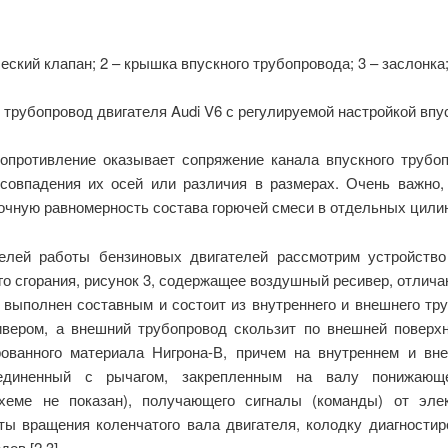
еский клапан; 2 – крышка впускного трубопровода; 3 – заслонка
 трубопровод двигателя Audi V6 с регулируемой настройкой вп
­противление оказывает сопряжение канала впускно­го трубо
есовпаде­ния их осей или различия в размерах. Очень важно
очную равномерность состава горючей смеси в отдель­ных цилин
лей работы бензиновых двигателей рассмотрим устройство 
го сгорания, рисунок 3, содержащее воздушный ресивер, отлич
 выполнен составным и состоит из внутреннего и внешнего тр
ером, а внешний трубопровод скользит по внешней поверхн
рованного материала Нигрона-В, причем на внутреннем и в
оединенный с рычагом, закрепленным на валу понижающе
схеме не показан), получающего сигналы (команды) от эл
ты вращения коленчатого вала двигателя, колодку диагностир
ов [2,3].