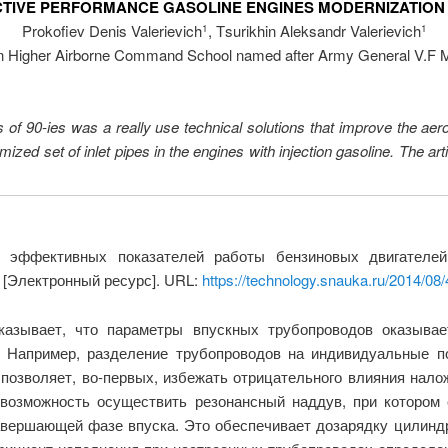
CTIVE PERFORMANCE GASOLINE ENGINES MODERNIZATION O
Prokofiev Denis Valerievich
, Тsurikhin Aleksandr Valerievich
1
1
 Higher Airborne Command School named after Army General V.F 
 of 90-ies was a really use technical solutions that improve the ae
zed set of inlet pipes in the engines with injection gasoline. The art
 эффективных показателей работы бензиновых двигателей 
8 [Электронный ресурс]. URL:
https://technology.snauka.ru/2014/08
казывает, что параметры впускных трубопроводов оказыва
я. Например, разделение трубопроводов на индивидуальные 
 позволяет, во-первых, избежать отрицательного влияния нало
возможность осуществить резонансный наддув, при котором
завершающей фазе впуска. Это обеспечивает дозарядку цилин