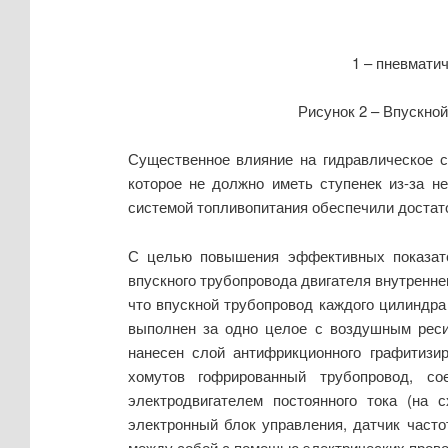
1 – пневматич
Рисунок 2 – Впускной
Существенное влияние на гидравлическое со
которое не должно иметь ступенек из-за н
системой топливопитания обеспечили доста­т
С целью повышения эффективных показате
впускного трубопровода двигателя внутренне
что впускной трубопровод каждого цилиндра
выполнен за одно целое с воздушным ресив
нанесен слой антифрикционного графитизи
хомутов гофрированный трубопровод, с
электродвигателем постоянного тока (на 
электронный блок управления, датчик часто
между собой с помощью электрических провод