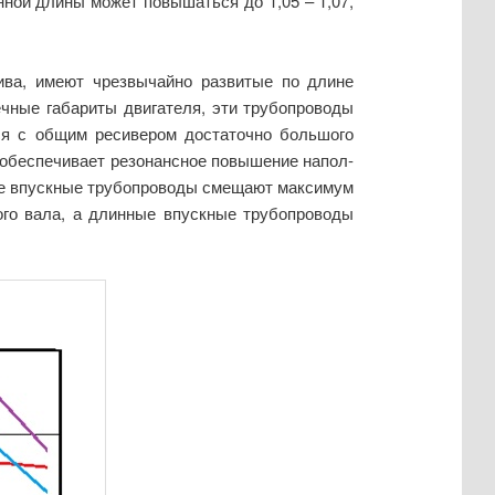
нной длины может повышаться до 1,05 – 1,07,
ива, имеют чрезвычайно развитые по длине
чные габариты двигате­ля, эти трубопроводы
ся с общим ресивером достаточно большого
 обеспечивает резонансное повышение напол­
ткие впускные трубопроводы смещают максимум
ого вала, а длинные впускные трубопроводы