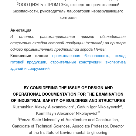
3
ООО ЦНЭПБ «ПРОМТЭК», эксперт по промышленной
безопасности, руководитель лаборатории неразрушающего
контроля
Аннотация
В статье рассматривается пример обследования
открытых складов готовой продукции (эстакад) на примере
одного промышленных предприятий города Пензы.
Ключевые слова:
промышленная безопасность
,
склад
готовой продукции
,
строительные конструкции
,
экспертиза
зданий и сооружений
BY CONSIDERING THE ISSUE OF DESIGN AND
OPERATIONAL DOCUMENTATION FOR THE EXAMINATION
OF INDUSTRIAL SAFETY OF BUILDINGS AND STRUCTURES
1
2
Kuzmishkin Alexey Alexandrovich
, Garkin Igor Nikolayevich
,
3
Kormilitsyn Alexander Nikolayevich
1
Penza State University of Architecture and Construction,
Candidate of Technical Sciences, Associate Professor, Director
of the Institute of Environmental Engineering