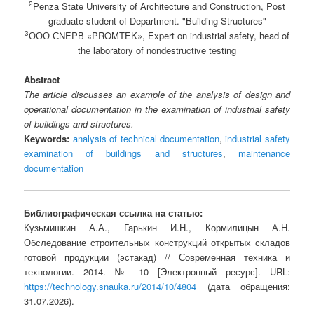
2
Penza State University of Architecture and Construction, Post
graduate student of Department. "Building Structures"
3
ООО СNEPB «PROMTEK», Expert on industrial safety, head of
the laboratory of nondestructive testing
Abstract
The article discusses an example of the analysis of design and
operational documentation in the examination of industrial safety
of buildings and structures.
Keywords:
analysis of technical documentation
,
industrial safety
examination of buildings and structures
,
maintenance
documentation
Библиографическая ссылка на статью:
Кузьмишкин А.А., Гарькин И.Н., Кормилицын А.Н.
Обследование строительных конструкций открытых складов
готовой продукции (эстакад) // Современная техника и
технологии. 2014. № 10 [Электронный ресурс]. URL:
https://technology.snauka.ru/2014/10/4804
(дата обращения:
31.07.2026).