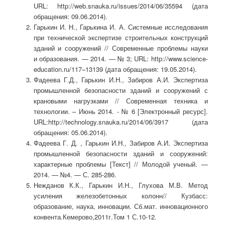
URL: http://web.snauka.ru/issues/2014/06/35594 (дата
обращения: 09.06.2014).
Гарькин И. Н., Гарькина И. А. Системные исследования
при технической экспертизе строительных конструкций
зданий и сооружений // Современные проблемы науки
и образования. — 2014. — № 3; URL: http://www.science-
education.ru/117–13139 (дата обращения: 19.05.2014).
Фадеева Г.Д., Гарькин И.Н., Забиров А.И. Экспертиза
промышленной безопасности зданий и сооружений с
крановыми нагрузками // Современная техника и
технологии. – Июнь 2014. - № 6 [Электронный ресурс].
URL:http://technology.snauka.ru/2014/06/3917 (дата
обращения: 05.06.2014).
Фадеева Г. Д. , Гарькин И.Н., Забиров А.И. Экспертиза
промышленной безопасности зданий и сооружений:
характерные проблемы [Текст] // Молодой ученый. —
2014. — №4. — С. 285-286.
Нежданов К.К., Гарькин И.Н., Глухова М.В. Метод
усиления железобетонных колонн// Кузбасс:
образование, наука, инновации. Сб.мат. инновационного
конвента.Кемерово,2011г.Том 1 С.10-12.