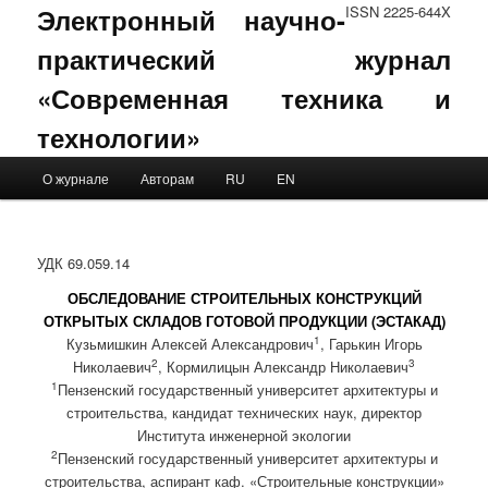
Электронный научно-
ISSN 2225-644X
практический журнал
«Современная техника и
технологии»
Main menu
О журнале
Авторам
RU
EN
Skip to primary content
Skip to secondary content
УДК 69.059.14
ОБСЛЕДОВАНИЕ СТРОИТЕЛЬНЫХ КОНСТРУКЦИЙ
ОТКРЫТЫХ СКЛАДОВ ГОТОВОЙ ПРОДУКЦИИ (ЭСТАКАД)
1
Кузьмишкин Алексей Александрович
, Гарькин Игорь
2
3
Николаевич
, Кормилицын Александр Николаевич
1
Пензенский государственный университет архитектуры и
строительства, кандидат технических наук, директор
Института инженерной экологии
2
Пензенский государственный университет архитектуры и
строительства, аспирант каф. «Строительные конструкции»