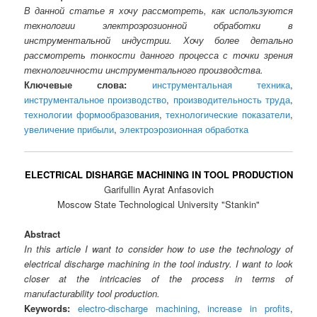
В данной статье я хочу рассмотреть, как используются
технологии электроэрозионной обработки в
инструментальной индустрии. Хочу более детально
рассмотреть тонкости данного процесса с точки зрения
технологичности инструментального производства.
Ключевые слова:
инструментальная техника
,
инструментальное производство
,
производительность труда
,
технологии формообразования
,
технологические показатели
,
увеличение прибыли
,
электроэрозионная обработка
ELECTRICAL DISHARGE MACHINING IN TOOL PRODUCTION
Garifullin Ayrat Anfasovich
Moscow State Technological University "Stankin"
Abstract
In this article I want to consider how to use the technology of
electrical discharge machining in the tool industry. I want to look
closer at the intricacies of the process in terms of
manufacturability tool production.
Keywords:
electro-discharge machining
,
increase in profits
,