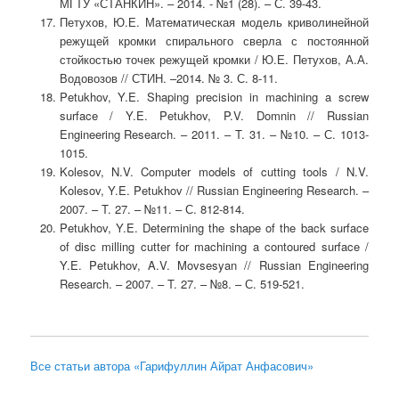
МГТУ «СТАНКИН». – 2014. - №1 (28). – С. 39-43.
Петухов, Ю.Е. Математическая модель криволинейной
режущей кромки спирального сверла с постоянной
стойкостью точек режущей кромки / Ю.Е. Петухов, А.А.
Водовозов // СТИН. –2014. № 3. С. 8-11.
Petukhov, Y.E. Shaping precision in machining a screw
surface / Y.E. Petukhov, P.V. Domnin // Russian
Engineering Research. – 2011. – T. 31. – №10. – С. 1013-
1015.
Kolesov, N.V. Computer models of cutting tools / N.V.
Kolesov, Y.E. Petukhov // Russian Engineering Research. –
2007. – T. 27. – №11. – С. 812-814.
Petukhov, Y.E. Determining the shape of the back surface
of disc milling cutter for machining a contoured surface /
Y.E. Petukhov, A.V. Movsesyan // Russian Engineering
Research. – 2007. – T. 27. – №8. – С. 519-521.
Все статьи автора «Гарифуллин Айрат Анфасович»