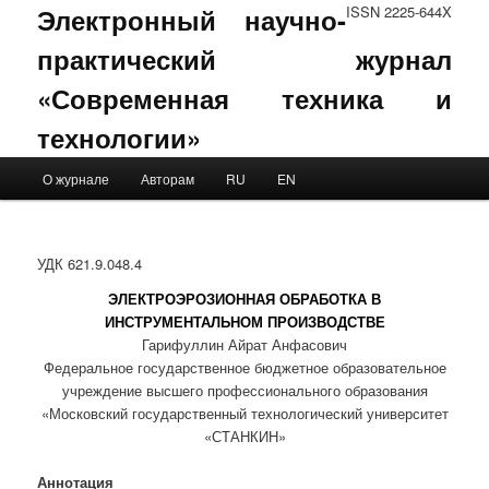
Электронный научно-
ISSN 2225-644X
практический журнал
«Современная техника и
технологии»
Main menu
О журнале
Авторам
RU
EN
Skip to primary content
Skip to secondary content
УДК 621.9.048.4
ЭЛЕКТРОЭРОЗИОННАЯ ОБРАБОТКА В
ИНСТРУМЕНТАЛЬНОМ ПРОИЗВОДСТВЕ
Гарифуллин Айрат Анфасович
Федеральное государственное бюджетное образовательное
учреждение высшего профессионального образования
«Московский государственный технологический университет
«СТАНКИН»
Аннотация