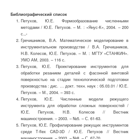
Библиографический список
Петухов, Ю.Е. Формообразование численными
методами / Ю.Е. Петухов. – М. : «Янус-К», 2004. – 200
с.
–"
Гречишников, В.А. Математическое моделирование в
инструментальном производстве / В.А. Гречишников,
Н.В. Колесов, Ю.Е. Петухов. – М. : МГТУ «СТАНКИН».
УМО АМ, 2003. – 116 с.
Петухов, Ю.Е. Проектирование инструментов для
обработки резанием деталей с фасонной винтовой
поверхностью на стадии технологической подготовки
производства : дис. … докт. техн. наук : 05.03.01 / Ю.Е.
Петухов. – М., 2004. – 393 с.
Петухов, Ю.Е. Численные модели режущего
инструмента для обработки сложных поверхностей /
Ю.Е. Петухов, Н.В. Колесов // Вестник
машиностроения. – 2003. – №5. – С. 61-63.
Петухов, Ю.Е. Профилирование режущих инструментов
среде Т-flex CAD-3D / Ю.Е. Петухов // Вестник
машиностроения. – 2003. – №8. – С. 67-70.