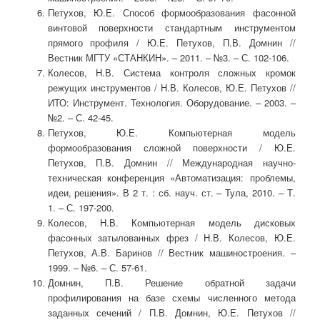
Петухов, Ю.Е. Способ формообразования фасонной
винтовой поверхности стандартным инструментом
прямого профиля / Ю.Е. Петухов, П.В. Домнин //
Вестник МГТУ «СТАНКИН». – 2011. – №3. – С. 102-106.
Колесов, Н.В. Система контроля сложных кромок
режущих инструментов / Н.В. Колесов, Ю.Е. Петухов //
ИТО: Инструмент. Технология. Оборудование. – 2003. –
№2. – С. 42-45.
Петухов, Ю.Е. Компьютерная модель
формообразования сложной поверхности / Ю.Е.
Петухов, П.В. Домнин // Международная научно-
техническая конференция «Автоматизация: проблемы,
идеи, решения». В 2 т. : сб. науч. ст. – Тула, 2010. – Т.
1. – С. 197-200.
Колесов, Н.В. Компьютерная модель дисковых
фасонных затылованных фрез / Н.В. Колесов, Ю.Е.
Петухов, А.В. Баринов // Вестник машиностроения. –
1999. – №6. – С. 57-61.
Домнин, П.В. Решение обратной задачи
профилирования на базе схемы численного метода
заданных сечений / П.В. Домнин, Ю.Е. Петухов //