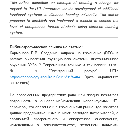
This article describes an example of creating a change for
request to the ITIL framework for the development of additional
functional systems of distance learning university. The author
proposes to establish and implement a module to assess the
level of competence formed students using distance learning
system.
Библиографическая ссылка на статью:
Карманова Е.В. Создание запроса на изменение (RFC) в
рамках обновления функционала системы дистанционного
обучения ВУЗа // Современная техника и технологии. 2015.
№ 1 [Электронный ресурс]. URL:
https://technology.snauka.ru/2015/01/5404
(дата обращения:
30.07.2026).
На современных предприятиях рано или поздно возникает
потребность в обновление/изменении используемых ИТ-
сервисов, это связанно и с изменениями рынка, где работает
данное предприятие, изменениями взглядов потребителей, с
эволюцией программного и аппаратного обеспечения,
изменениями в законодательстве, желанием повысить