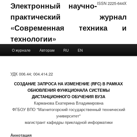
Электронный научно-
ISSN 2225-644X
практический журнал
«Современная техника и
технологии»
Main menu
О журнале
Авторам
RU
EN
Skip to primary content
Skip to secondary content
УДК 006.44; 004.414.22
СОЗДАНИЕ ЗАПРОСА НА ИЗМЕНЕНИЕ (RFC) В РАМКАХ
ОБНОВЛЕНИЯ ФУНКЦИОНАЛА СИСТЕМЫ
ДИСТАНЦИОННОГО ОБУЧЕНИЯ ВУЗА
Карманова Екатерина Владимировна
ФГБОУ ВПО "Магнитогорский государственный технический
университет"
магистрант кафедры прикладной информатики
Аннотация