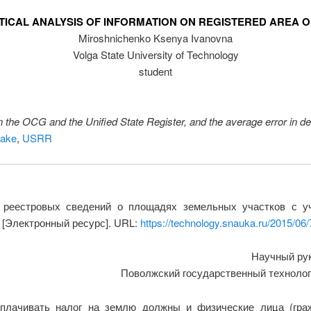
STICAL ANALYSIS OF INFORMATION ON REGISTERED AREA O
Miroshnichenko Ksenya Ivanovna
Volga State University of Technology
student
n the OCG and the Unified State Register, and the average error in de
take
,
USRR
 реестровых сведений о площадях земельных участков с уч
6 [Электронный ресурс]. URL:
https://technology.snauka.ru/2015/06
Научный ру
Поволжский государственный технологи
 уплачивать налог на землю должны и физические лица (гра