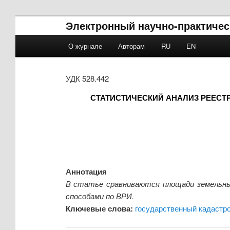
Электронный научно-практичес
Main menu
О журнале
Авторам
RU
EN
Skip to primary content
Skip to secondary content
УДК 528.442
СТАТИСТИЧЕСКИЙ АНАЛИЗ РЕЕСТ
Аннотация
В статье сравниваются площади земельны
способами по ВРИ.
Ключевые слова:
государственный кадастр