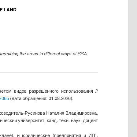
F LAND
termining the areas in different ways at SSA.
етом видов разрешенного использования //
/7065
(дата обращения: 01.08.2026).
ководитель-Русинова Наталия Владимировна,
ческий университет, канд. техн. наук, доцент
ждане), и юридические (предприятия и ИП),