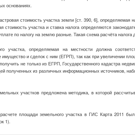
ых основаниях.
тровая стоимость участка земли [ст. 390, 6], определяемая на
ая стоимость участка и ставка налога определяются законодат
плате по налогу на землю разные. Такая схема расчёта налога 
ого участка, определяемая на местности должна соответ
 имущество и сделок с ним (ЕГРП), так как при увеличении площ
получить не только из ЕГРП, Государственного кадастра недви
адей полученных из различных информационных источников, на
мельных участков предложена методика, в которой рассчит
расчете площади земельного участка в ГИС Карта 2011 был
к 1).