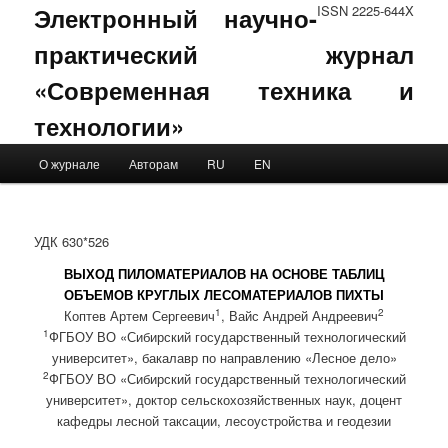
Электронный научно-
ISSN 2225-644X
практический журнал
«Современная техника и
технологии»
Main menu
О журнале
Авторам
RU
EN
Skip to primary content
Skip to secondary content
УДК 630*526
ВЫХОД ПИЛОМАТЕРИАЛОВ НА ОСНОВЕ ТАБЛИЦ
ОБЪЕМОВ КРУГЛЫХ ЛЕСОМАТЕРИАЛОВ ПИХТЫ
1
2
Коптев Артем Сергеевич
, Вайс Андрей Андреевич
1
ФГБОУ ВО «Сибирский государственный технологический
университет», бакалавр по направлению «Лесное дело»
2
ФГБОУ ВО «Сибирский государственный технологический
университет», доктор сельскохозяйственных наук, доцент
кафедры лесной таксации, лесоустройства и геодезии