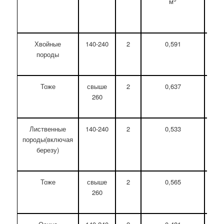
м
отх
Хвойные
140-240
2
0,591
0
породы
Тоже
свыше
2
0,637
0
260
Лиственные
140-240
2
0,533
0
породы(включая
березу)
Тоже
свыше
2
0,565
0
260