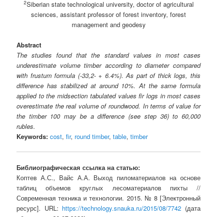
2
Siberian state technological university, doctor of agricultural
sciences, assistant professor of forest inventory, forest
management and geodesy
Abstract
The studies found that the standard values in most cases
underestimate volume timber according to diameter compared
with frustum formula (-33,2- + 6.4%). As part of thick logs, this
difference has stabilized at around 10%. At the same formula
applied to the midsection tabulated values fir logs in most cases
overestimate the real volume of roundwood. In terms of value for
the timber 100 may be a difference (see step 36) to 60,000
rubles.
Keywords:
cost
,
fir
,
round timber
,
table
,
timber
Библиографическая ссылка на статью:
Коптев А.С., Вайс А.А. Выход пиломатериалов на основе
таблиц объемов круглых лесоматериалов пихты //
Современная техника и технологии. 2015. № 8 [Электронный
ресурс]. URL:
https://technology.snauka.ru/2015/08/7742
(дата