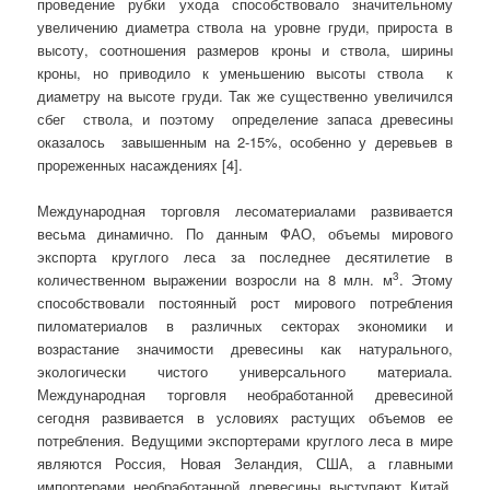
проведение рубки ухода способствовало значительному
увеличению диаметра ствола на уровне груди, прироста в
высоту, соотношения размеров кроны и ствола, ширины
кроны, но приводило к уменьшению высоты ствола к
диаметру на высоте груди. Так же существенно увеличился
сбег ствола, и поэтому определение запаса древесины
оказалось завышенным на 2-15%, особенно у деревьев в
прореженных насаждениях [4].
Международная торговля лесоматериалами развивается
весьма динамично. По данным ФАО, объемы мирового
экспорта круглого леса за последнее десятилетие в
3
количественном выражении возросли на 8 млн. м
. Этому
способствовали постоянный рост мирового потребления
пиломатериалов в различных секторах экономики и
возрастание значимости древесины как натурального,
экологически чистого универсального материала.
Международная торговля необработанной древесиной
сегодня развивается в условиях растущих объемов ее
потребления. Ведущими экспортерами круглого леса в мире
являются Россия, Новая Зеландия, США, а главными
импортерами необработанной древесины выступают Китай,