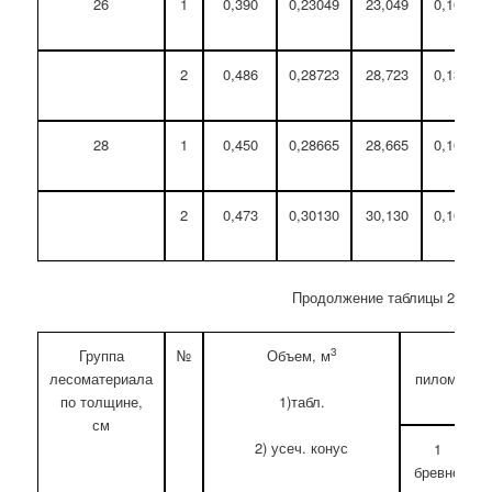
26
1
0,390
0,23049
23,049
0,10491
2
0,486
0,28723
28,723
0,13073
28
1
0,450
0,28665
28,665
0,10035
2
0,473
0,30130
30,130
0,10548
Продолжение таблицы 2
3
Группа
№
Объем, м
Вых
лесоматериала
пиломатери
по толщине,
1)табл.
см
2) усеч. конус
1
бревно