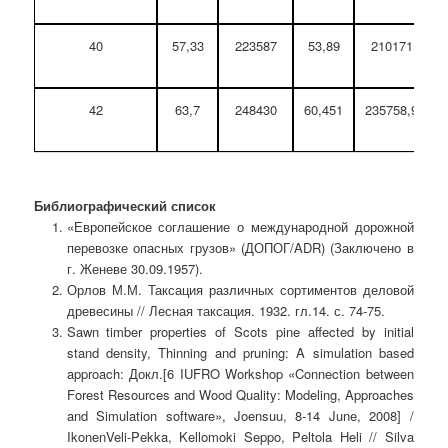
40
57,33
223587
53,89
210171
42
63,7
248430
60,451
235758,9
Библиографический список
«Европейское соглашение о международной дорожной
перевозке опасных грузов» (ДОПОГ/ADR) (Заключено в
г. Женеве 30.09.1957).
Орлов М.М. Таксация различных сортиментов деловой
древесины // Лесная таксация. 1932. гл.14. с. 74-75.
Sawn timber properties of Scots pine affected by initial
stand density, Thinning and pruning: A simulation based
approach: Докл.[6 IUFRO Workshop «Connection between
Forest Resources and Wood Quality: Modeling, Approaches
and Simulation software», Joensuu, 8-14 June, 2008] /
IkonenVeli-Pekka, Kellomoki Seppo, Peltola Heli // Silva