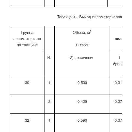
Таблица 3 – Выход пиломатериалов
3
Группа
Объем, м
В
лесоматериала
пиломате
по толщине
1) табл.
2) ср.сечения
№
1
бревно
30
1
0,500
0,319
2
0,425
0,271
32
1
0,590
0,376