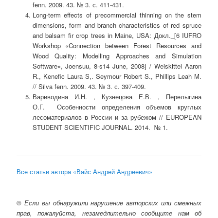
fenn. 2009. 43. № 3. с. 411-431.
Long-term effects of precommercial thinning on the stem
dimensions, form and branch characteristics of red spruce
and balsam fir crop trees in Maine, USA: Докл._[6 IUFRO
Workshop «Connection between Forest Resources and
Wood Quality: Modelling Approaches and Simulation
Software», Joensuu, 8-s14 June, 2008] / Weiskittel Aaron
R., Kenefic Laura S,. Seymour Robert S., Phillips Leah M.
// Silva fenn. 2009. 43. № 3. с. 397-409.
Вариводина И.Н. , Кузнецова Е.В. , Перелыгина
О.Г. Особенности определения объемов круглых
лесоматериалов в России и за рубежом // EUROPEAN
STUDENT SCIENTIFIC JOURNAL. 2014. № 1.
Все статьи автора «Вайс Андрей Андреевич»
©
Если вы обнаружили нарушение авторских или смежных
прав, пожалуйста, незамедлительно сообщите нам об