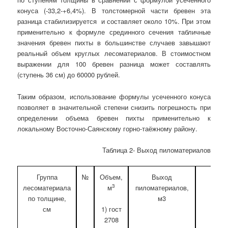
конуса (-33,2-+6,4%). В толстомерной части бревен эта
разница стабилизируется и составляет около 10%. При этом
применительно к формуле срединного сечения табличные
значения бревен пихты в большинстве случаев завышают
реальный объем круглых лесоматериалов. В стоимостном
выражении для 100 бревен разница может составлять
(ступень 36 см) до 60000 рублей.
Таким образом, использование формулы усеченного конуса
позволяет в значительной степени снизить погрешность при
определении объема бревен пихты применительно к
локальному Восточно-Саянскому горно-таёжному району.
Таблица 2- Выход пиломатериалов
Группа
№
Объем,
Выход
Вы
3
лесоматериала
м
пиломатериалов,
дров
по толщине,
м3
отхо
см
1) гост
2708