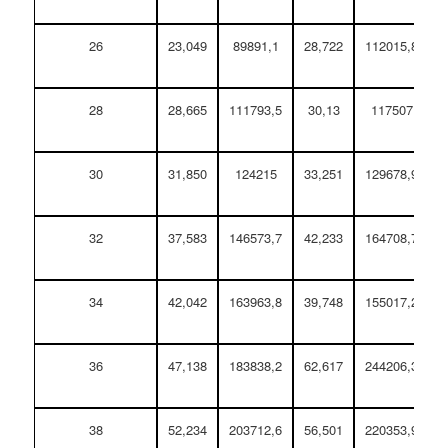
26
23,049
89891,1
28,722
112015,8
28
28,665
111793,5
30,13
117507
30
31,850
124215
33,251
129678,9
32
37,583
146573,7
42,233
164708,7
34
42,042
163963,8
39,748
155017,2
36
47,138
183838,2
62,617
244206,3
38
52,234
203712,6
56,501
220353,9