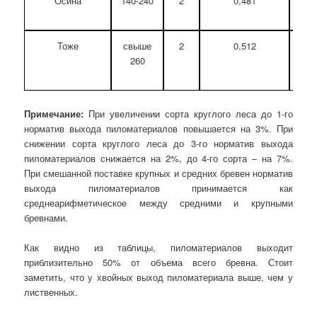
Осина
140-240
2
0,481
0
Тоже
свыше
2
0,512
0
260
Примечание:
При увеличении сорта круглого леса до 1-го
норматив выхода пиломатериалов повышается на 3%. При
снижении сорта круглого леса до 3-го норматив выхода
пиломатериалов снижается на 2%, до 4-го сорта – на 7%.
При смешанной поставке крупных и средних бревен норматив
выхода пиломатериалов принимается как
среднеарифметическое между средними и крупными
бревнами.
Как видно из таблицы, пиломатериалов выходит
приблизительно 50% от объема всего бревна. Стоит
заметить, что у хвойных выход пиломатериала выше, чем у
лиственных.