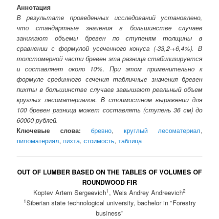
Аннотация
В результате проведенных исследований установлено,
что стандартные значения в большинстве случаев
занижают объемы бревен по ступеням толщины в
сравнении с формулой усеченного конуса (-33,2-+6,4%). В
толстомерной части бревен эта разница стабилизируется
и составляет около 10%. При этом применительно к
формуле срединного сечения табличные значения бревен
пихты в большинстве случаев завышают реальный объем
круглых лесоматериалов. В стоимостном выражении для
100 бревен разница может составлять (ступень 36 см) до
60000 рублей.
Ключевые слова:
бревно
,
круглый лесоматериал
,
пиломатериал
,
пихта
,
стоимость
,
таблица
OUT OF LUMBER BASED ON THE TABLES OF VOLUMES OF
ROUNDWOOD FIR
1
2
Koptev Artem Sergeevich
, Weis Andrey Andreevich
1
Siberian state technological university, bachelor in "Forestry
business"