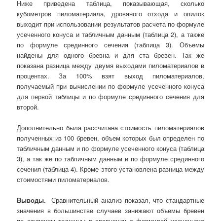
Ниже приведена таблица, показывающая, сколько
кубометров пиломатериала, дровяного отхода и опилок
выходит при использовании результатов расчета по формуле
усеченного конуса и табличным данным (таблица 2), а также
по формуле срединного сечения (таблица 3). Объемы
найдены для одного бревна и для ста бревен. Так же
показана разница между двумя выходами пиломатериалов в
процентах. За 100% взят выход пиломатериалов,
получаемый при вычислении по формуле усеченного конуса
для первой таблицы и по формуле срединного сечения для
второй.
Дополнительно была рассчитана стоимость пиломатериалов
полученных из 100 бревен, объем которых был определен по
табличным данным и по формуле усеченного конуса (таблица
3), а так же по табличным данным и по формуле срединного
сечения (таблица 4). Кроме этого установлена разница между
стоимостями пиломатериалов.
Выводы.
Сравнительный анализ показал, что стандартные
значения в большинстве случаев занижают объемы бревен
по ступеням толщины в сравнении с формулой усеченного