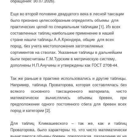
обращения: 30.07.2026).
Еще во второй половине двадцатого века в лесной таксации
было признано целесообразным определять объемы для
практических целей по специальным таблицам [1]. Из всех
составленных таблиц наибольшее применение в нашей
стране нашли таблицы А.А.Крюндера, общие для всех
пород, без учета местоположения заготовляемых
сортиментов на стволах. Указанные таблицы в дальнейшем
были пересчитаны Г.М.Турским в метрическую систему,
дополнены Н.П.Анучины и утверждены как ГОСТ 2708-44.
Так же раньше в практике использовались и другие таблицы.
Например, таблица Проваторова, которая составлялась без
всякого основного таксационного материала, чисто
математически вычислялись объемы бревен, при
предположении одного постоянного сбега для бревен всех
пород и категории [2].
Для таблиц Климашевского – так же, как и таблиц
Проваторова, было характерны то, что чисто математически
вычисляются объемы бревен, предполагая разделение их на