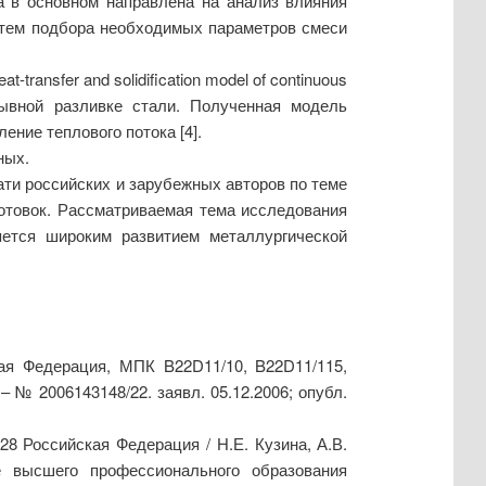
а в основном направлена на анализ влияния
утем подбора необходимых параметров смеси
ansfer and solidification model of continuous
рывной разливке стали. Полученная модель
ение теплового потока [4].
ных.
ати российских и зарубежных авторов по теме
отовок. Рассматриваемая тема исследования
яется широким развитием металлургической
кая Федерация, МПК B22D11/10, B22D11/115,
– № 2006143148/22. заявл. 05.12.2006; опубл.
8 Российская Федерация / Н.Е. Кузина, А.В.
е высшего профессионального образования