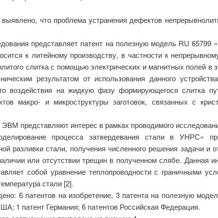
выявлено, что проблема устранения дефектов непрерывнолиты
едования представляет патент на полезную модель RU 65799 «
осится к литейному производству, в частности к непрерывном
литого слитка с помощью электрических и магнитных полей в з
ническим результатом от использования данного устройств
ого воздействия на жидкую фазу формирующегося слитка п
тов макро- и микроструктуры заготовок, связанных с кри
я ЭВМ представляют интерес в рамках проводимого исследовани
елирование процесса затвердевания стали в УНРС» пре
ной разливки стали, получения численного решения задачи и о
наличии или отсутствии трещин в полученном слябе. Данная и
авляет собой уравнение теплопроводности с граничными ус
емпература стали [2].
ено: 6 патентов на изобретение, 3 патента на полезную модел
ША; 1 патент Германия; 6 патентов Российская Федерация.