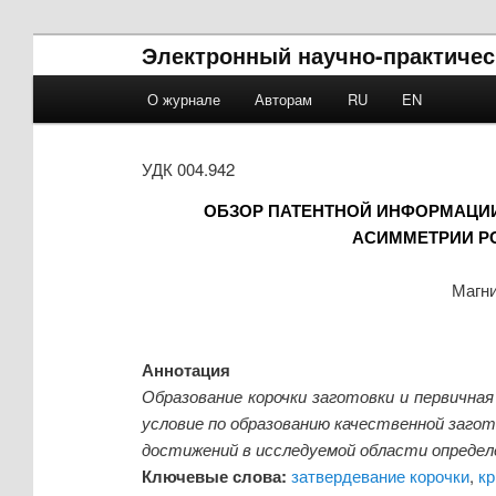
Электронный научно-практичес
Main menu
О журнале
Авторам
RU
EN
Skip to primary content
Skip to secondary content
УДК 004.942
ОБЗОР ПАТЕНТНОЙ ИНФОРМАЦИИ
АСИММЕТРИИ РО
Магни
Аннотация
Образование корочки заготовки и первична
условие по образованию качественной заго
достижений в исследуемой области определ
Ключевые слова:
затвердевание корочки
,
кр