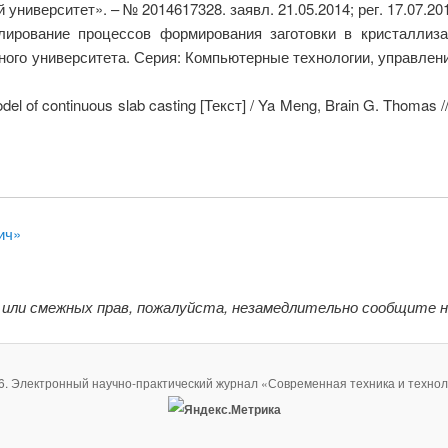
ниверситет». – № 2014617328. заявл. 21.05.2014; рег. 17.07.201
ирование процессов формирования заготовки в кристаллизат
го университета. Серия: Компьютерные технологии, управление,
del of continuous slab casting [Текст] / Ya Meng, Brain G. Thomas //
ич»
 или смежных прав, пожалуйста, незамедлительно сообщите 
6. Электронный научно-практический журнал «Современная техника и технол