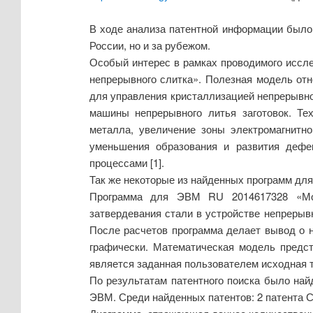
В ходе анализа патентной информации было 
России, но и за рубежом.
Особый интерес в рамках проводимого иссл
непрерывного слитка». Полезная модель отн
для управления кристаллизацией непрерывно
машины непрерывного литья заготовок. Тех
металла, увеличение зоны электромагнитн
уменьшения образования и развития дефек
процессами [1].
Так же некоторые из найденных программ дл
Программа для ЭВМ RU 2014617328 «Мод
затвердевания стали в устройстве непрерыв
После расчетов программа делает вывод о 
графически. Математическая модель предст
является заданная пользователем исходная т
По результатам патентного поиска было найд
ЭВМ. Среди найденных патентов: 2 патента С