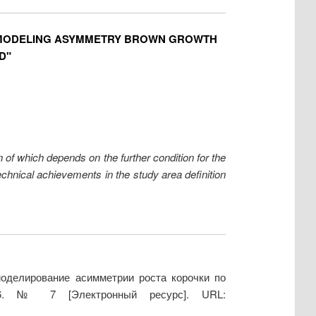
R MODELING ASYMMETRY BROWN GROWTH
D"
n of which depends on the further condition for the
 technical achievements in the study area definition
моделирование асимметрии роста корочки по
016. № 7 [Электронный ресурс]. URL: