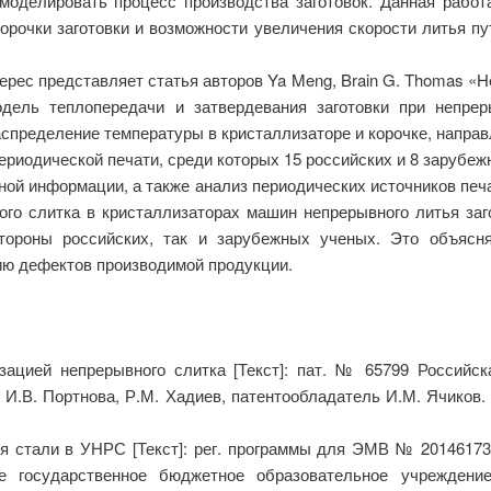
моделировать процесс производства заготовок. Данная работ
орочки заготовки и возможности увеличения скорости литья п
с представляет статья авторов Ya Meng, Brain G. Thomas «Heat-tr
модель теплопередачи и затвердевания заготовки при непре
спределение температуры в кристаллизаторе и корочке, направл
ериодической печати, среди которых 15 российских и 8 зарубеж
ной информации, а также анализ периодических источников печ
ого слитка в кристаллизаторах машин непрерывного литья заг
стороны российских, так и зарубежных ученых. Это объясн
ю дефектов производимой продукции.
зацией непрерывного слитка [Текст]: пат. № 65799 Российс
 И.В. Портнова, Р.М. Хадиев, патентообладатель И.М. Ячиков. 
 стали в УНРС [Текст]: рег. программы для ЭМВ № 201461732
ое государственное бюджетное образовательное учреждени