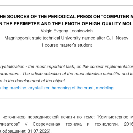
 THE SOURCES OF THE PERIODICAL PRESS ON "COMPUTE
N THE PERIMETER AND THE LENGTH OF HIGH-QUALITY MOL
Volgin Evgeny Leonidovich
Magnitogorsk state technical University named after G. I. Nosov
1 course master’s student
ystallization - the most important task, on the correct implementatio
 parameters. The article selection of the most effective scientific and
nds in the development of the object.
sting machine
,
crystallizer
,
hardening of the crust
,
modeling
 источников периодической печати по теме: "Компьютерное 
ллизатора" // Современная техника и технологии. 2
 обращения: 31.07.2026).