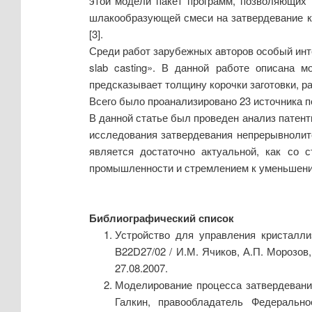
этой модели пакет программ, позволяющих 
шлакообразующей смеси на затвердевание к
[3].
Среди работ зарубежных авторов особый интере
slab casting». В данной работе описана 
предсказывает толщину корочки заготовки, ра
Всего было проанализировано 23 источника п
В данной статье был проведен анализ патент
исследования затвердевания непрерывнолит
является достаточно актуальной, как со 
промышленности и стремлением к уменьшени
Библиографический список
Устройство для управления кристалли
B22D27/02 / И.М. Ячиков, А.П. Морозов,
27.08.2007.
Моделирование процесса затвердевания
Галкин, правообладатель Федеральн