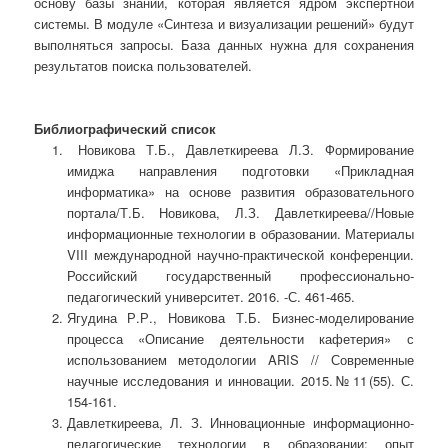
основу базы знаний, которая является ядром экспертной
системы. В модуле «Синтеза и визуализации решений» будут
выполняться запросы. База данных нужна для сохранения
результатов поиска пользователей.
Библиографический список
Новикова Т.Б., Давлеткиреева Л.З. Формирование
имиджа направления подготовки «Прикладная
информатика» на основе развития образовательного
портала/Т.Б. Новикова, Л.З. Давлеткиреева//Новые
информационные технологии в образовании. Материалы
VIII международной научно-практической конференции.
Российский государственный профессионально-
педагогический университет. 2016. -С. 461-465.
Ягудина Р.Р., Новикова Т.Б. Бизнес-моделирование
процесса «Описание деятельности кафетерия» с
использованием методологии ARIS // Современные
научные исследования и инновации. 2015. № 11 (55). С.
154-161.
Давлеткиреева, Л. З. Инновационные информационно-
педагогические технологии в образовании: опыт