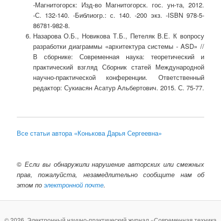
-Магнитогорск: Изд-во Магнитогорск. гос. ун-та, 2012.
-С. 132-140. -Библиогр.: с. 140. -200 экз. -ISBN 978-5-
86781-982-8.
Назарова О.Б., Новикова Т.Б., Петеляк В.Е. К вопросу
разработки диаграммы «архитектура системы - ASD» //
В сборнике: Современная наука: теоретический и
практический взгляд Сборник статей Международной
научно-практической конференции. Ответственный
редактор: Сукиасян Асатур Альбертович. 2015. С. 75-77.
Все статьи автора «Конькова Дарья Сергеевна»
©
Если вы обнаружили нарушение авторских или смежных
прав, пожалуйста, незамедлительно сообщите нам об
этом по
электронной почте
.
© 2026. Электронный научно-практический журнал «Современная техника