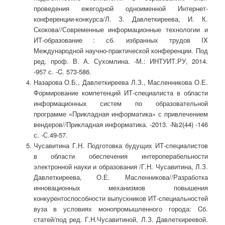
проведения ежегодной одноименной Интернет-
конференции-конкурса/Л. З. Давлеткиреева, И. К.
Скокова//Современные информационные технологии и
ИТ-образование : сб. избранных трудов IX
Международной научно-практической конференции. Под
ред. проф. В. А. Сухомлина. -М.: ИНТУИТ.РУ, 2014.
-957 с. -C. 573-586.
Назарова О.Б., Давлеткиреева Л.З., Масленникова О.Е.
Формирование компетенций ИТ-специалиста в области
информационных систем по образовательной
программе «Прикладная информатика» с привлечением
вендеров//Прикладная информатика. -2013. -№2(44) -146
с. -С.49-57.
Чусавитина Г.Н. Подготовка будущих ИТ-специалистов
в области обеспечения интероперабельности
электронной науки и образования /Г.Н. Чусавитина, Л.З.
Давлеткиреева, О.Е. Масленникова//Разработка
инновационных механизмов повышения
конкурентоспособности выпускников ИТ-специальностей
вуза в условиях монопромышленного города: Cб.
статей/под ред. Г.Н.Чусавитиной, Л.З. Давлеткиреевой.