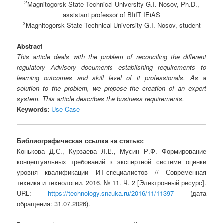
2
Magnitogorsk State Technical University G.I. Nosov, Ph.D.,
assistant professor of BIiIT IEiAS
3
Magnitogorsk State Technical University G.I. Nosov, student
Abstract
This article deals with the problem of reconciling the different
regulatory Advisory documents establishing requirements to
learning outcomes and skill level of it professionals. As a
solution to the problem, we propose the creation of an expert
system. This article describes the business requirements.
Keywords:
Use-Case
Библиографическая ссылка на статью:
Конькова Д.С., Курзаева Л.В., Мусин Р.Ф. Формирование
концептуальных требований к экспертной системе оценки
уровня квалификации ИТ-специалистов // Современная
техника и технологии. 2016. № 11. Ч. 2 [Электронный ресурс].
URL:
https://technology.snauka.ru/2016/11/11397
(дата
обращения: 31.07.2026).