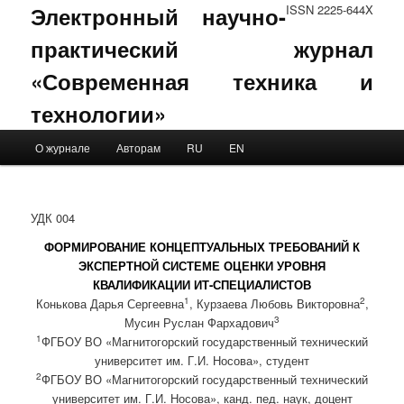
Электронный научно-
ISSN 2225-644X
практический журнал
«Современная техника и
технологии»
Main menu
О журнале
Авторам
RU
EN
Skip to primary content
Skip to secondary content
УДК 004
ФОРМИРОВАНИЕ КОНЦЕПТУАЛЬНЫХ ТРЕБОВАНИЙ К
ЭКСПЕРТНОЙ СИСТЕМЕ ОЦЕНКИ УРОВНЯ
КВАЛИФИКАЦИИ ИТ-СПЕЦИАЛИСТОВ
1
2
Конькова Дарья Сергеевна
, Курзаева Любовь Викторовна
,
3
Мусин Руслан Фархадович
1
ФГБОУ ВО «Магнитогорский государственный технический
университет им. Г.И. Носова», студент
2
ФГБОУ ВО «Магнитогорский государственный технический
университет им. Г.И. Носова», канд. пед. наук, доцент