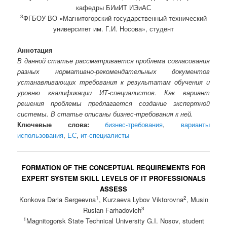
кафедры БИиИТ ИЭиАС
3
ФГБОУ ВО «Магнитогорский государственный технический
университет им. Г.И. Носова», студент
Аннотация
В данной статье рассматривается проблема согласования
разных нормативно-рекомендательных документов
устанавливающих требования к результатам обучения и
уровню квалификации ИТ-специалистов. Как вариант
решения проблемы предлагается создание экспертной
системы. В статье описаны бизнес-требования к ней.
Ключевые слова:
бизнес-требования
,
варианты
использования
,
ЕС
,
ит-специалисты
FORMATION OF THE CONCEPTUAL REQUIREMENTS FOR
EXPERT SYSTEM SKILL LEVELS OF IT PROFESSIONALS
ASSESS
1
2
Konkova Daria Sergeevna
, Kurzaeva Lybov Viktorovna
, Musin
3
Ruslan Farhadovich
1
Magnitogorsk State Technical University G.I. Nosov, student