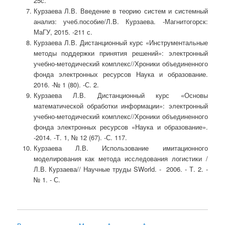
25с.
Курзаева Л.В. Введение в теорию систем и системный
анализ: учеб.пособие/Л.В. Курзаева. -Магнитогорск:
МаГУ, 2015. -211 с.
Курзаева Л.В. Дистанционный курс «Инструментальные
методы поддержки принятия решений»: электронный
учебно-методический комплекс//Хроники объединенного
фонда электронных ресурсов Наука и образование.
2016. -№ 1 (80). -С. 2.
Курзаева Л.В. Дистанционный курс «Основы
математической обработки информации»: электронный
учебно-методический комплекс//Хроники объединенного
фонда электронных ресурсов «Наука и образование».
-2014. -Т. 1, № 12 (67). -С. 117.
Курзаева Л.В. Использование имитационного
моделирования как метода исследования логистики /
Л.В. Курзаева// Научные труды SWorld. - 2006. - Т. 2. -
№ 1. - С.