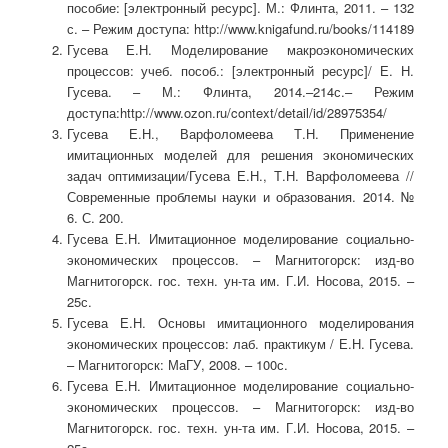
пособие: [электронный ресурс]. М.: Флинта, 2011. – 132
с. – Режим доступа: http://www.knigafund.ru/books/114189
Гусева Е.Н. Моделирование макроэкономических
процессов: учеб. пособ.: [электронный ресурс]/ Е. Н.
Гусева. – М.: Флинта, 2014.–214с.– Режим
доступа:http://www.ozon.ru/context/detail/id/28975354/
Гусева Е.Н., Варфоломеева Т.Н. Применение
имитационных моделей для решения экономических
задач оптимизации/Гусева Е.Н., Т.Н. Варфоломеева //
Современные проблемы науки и образования. 2014. №
6. С. 200.
Гусева Е.Н. Имитационное моделирование социально-
экономических процессов. – Магнитогорск: изд-во
Магнитогорск. гос. техн. ун-та им. Г.И. Носова, 2015. –
25с.
Гусева Е.Н. Основы имитационного моделирования
экономических процессов: лаб. практикум / Е.Н. Гусева.
– Магнитогорск: МаГУ, 2008. – 100с.
Гусева Е.Н. Имитационное моделирование социально-
экономических процессов. – Магнитогорск: изд-во
Магнитогорск. гос. техн. ун-та им. Г.И. Носова, 2015. –