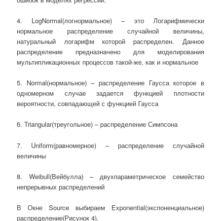
4. LogNormal(логнормальное) – это Логарифмически
нормальное распределение случайной величины,
натуральный логарифм которой распределен. Данное
распределение предназначено для моделирования
мультипликационных процессов такой-же, как и нормальное
5. Normal(нормальное) – распределение Гаусса которое в
одномерном случае задается функцией плотности
вероятности, совпадающей с функцией Гаусса
6. Triangular(треугольное) – распределение Симпсона
7. Uniform(равномерное) – распределение случайной
величины
8. Weibull(Вейбулла) – двухпараметрическое семейство
непрерывных распределений
В Окне Source выбираем Exponential(экспоненциальное)
распределение(Рисунок 4).