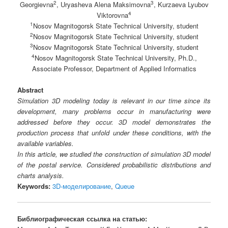
2
3
Georgievna
, Uryasheva Alena Maksimovna
, Kurzaeva Lyubov
4
Viktorovna
1
Nosov Magnitogorsk State Technical University, student
2
Nosov Magnitogorsk State Technical University, student
3
Nosov Magnitogorsk State Technical University, student
4
Nosov Magnitogorsk State Technical University, Ph.D.,
Associate Professor, Department of Applied Informatics
Abstract
Simulation 3D modeling today is relevant in our time since its
development, many problems occur in manufacturing were
addressed before they occur. 3D model demonstrates the
production process that unfold under these conditions, with the
available variables.
In this article, we studied the construction of simulation 3D model
of the postal service. Considered probabilistic distributions and
charts analysis.
Keywords:
3D-моделирование
,
Queue
Библиографическая ссылка на статью: