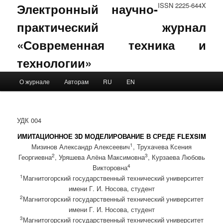
Электронный научно-
ISSN 2225-644X
практический журнал
«Современная техника и
технологии»
Main menu
О журнале
Авторам
RU
EN
Skip to primary content
Skip to secondary content
УДК 004
ИМИТАЦИОННОЕ 3D МОДЕЛИРОВАНИЕ В СРЕДЕ FLEXSIM
1
Мизинов Александр Алексеевич
, Трухачева Ксения
2
3
Георгиевна
, Уряшева Алёна Максимовна
, Курзаева Любовь
4
Викторовна
1
Магнитогорский государственный технический университет
имени Г. И. Носова, студент
2
Магнитогорский государственный технический университет
имени Г. И. Носова, студент
3
Магнитогорский государственный технический университет