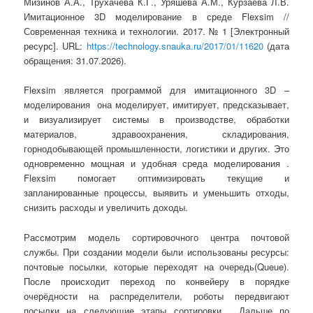
Мизинов А.А., Трухачева К.Г., Уряшева А.М., Курзаева Л.В.
Имитационное 3D моделирование в среде Flexsim //
Современная техника и технологии. 2017. № 1 [Электронный
ресурс]. URL:
https://technology.snauka.ru/2017/01/11620
(дата
обращения: 31.07.2026).
Flexsim является программой для имитационного 3D –
моделирования она моделирует, имитирует, предсказывает,
и визуализирует системы в производстве, обработки
материалов, здравоохранения, складирования,
горнодобывающей промышленности, логистики и других. Это
одновременно мощная и удобная среда моделирования .
Flexsim помогает оптимизировать текущие и
запланированные процессы, выявить и уменьшить отходы,
снизить расходы и увеличить доходы.
Рассмотрим модель сортировочного центра почтовой
службы. При создании модели были использованы ресурсы:
почтовые посылки, которые переходят на очередь(Queue).
После происходит переход по конвейеру в порядке
очерёдности на распределители, роботы передвигают
посылки на следующие этапы сортировки. Дальше по