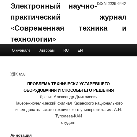
Электронный научно-
ISSN 2225-644X
практический журнал
«Современная техника и
технологии»
Main menu
О журнале
Авторам
RU
EN
Skip to primary content
Skip to secondary content
УДК 658
ПРОБЛЕМА ТЕХНИЧЕСКИ УСТАРЕВШЕГО
ОБОРУДОВАНИЯ И СПОСОБЫ ЕГО РЕШЕНИЯ
Дзеник Александр Дмитриевич
Набережночелнинский филиал Казанского национального
исследовательского технического университета им. А.Н.
Туполева-КАИ
студент
Аннотация