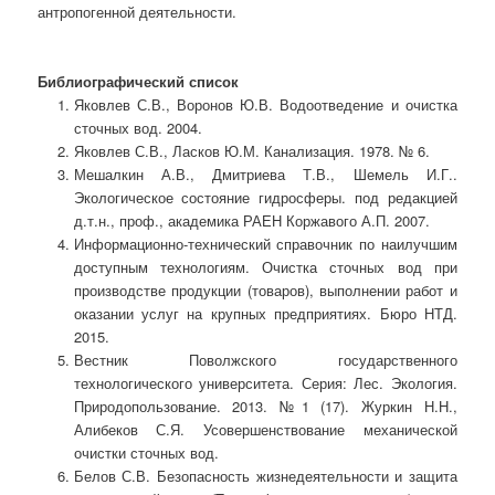
антропогенной деятельности.
Библиографический список
Яковлев С.В., Воронов Ю.В. Водоотведение и очистка
сточных вод. 2004.
Яковлев С.В., Ласков Ю.М. Канализация. 1978. № 6.
Мешалкин А.В., Дмитриева Т.В., Шемель И.Г..
Экологическое состояние гидросферы. под редакцией
д.т.н., проф., академика РАЕН Коржавого А.П. 2007.
Информационно-технический справочник по наилучшим
доступным технологиям. Очистка сточных вод при
производстве продукции (товаров), выполнении работ и
оказании услуг на крупных предприятиях. Бюро НТД.
2015.
Вестник Поволжского государственного
технологического университета. Серия: Лес. Экология.
Природопользование. 2013. №1 (17). Журкин Н.Н.,
Алибеков С.Я. Усовершенствование механической
очистки сточных вод.
Белов С.В. Безопасность жизнедеятельности и защита