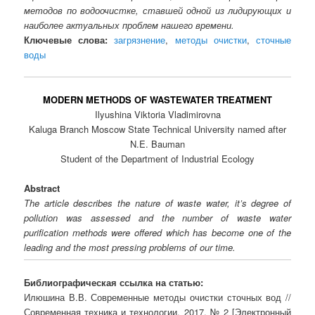
методов по водоочистке, ставшей одной из лидирующих и
наиболее актуальных проблем нашего времени.
Ключевые слова:
загрязнение
,
методы очистки
,
сточные
воды
MODERN METHODS OF WASTEWATER TREATMENT
Ilyushina Viktoria Vladimirovna
Kaluga Branch Moscow State Technical University named after
N.E. Bauman
Student of the Department of Industrial Ecology
Abstract
The article describes the nature of waste water, it’s degree of
pollution was assessed and the number of waste water
purification methods were offered which has become one of the
leading and the most pressing problems of our time.
Библиографическая ссылка на статью:
Илюшина В.В. Современные методы очистки сточных вод //
Современная техника и технологии. 2017. № 2 [Электронный