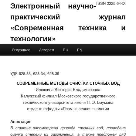
Электронный научно-
ISSN 2225-644X
практический журнал
«Современная техника и
технологии»
Main menu
О журнале
Авторам
RU
EN
Skip to primary content
Skip to secondary content
УДК 628.33, 628.34, 628.35
СОВРЕМЕННЫЕ МЕТОДЫ ОЧИСТКИ СТОЧНЫХ ВОД
Илюшина Виктория Владимировна
Калужский филиал Московского государственного
технического университета имени Н. Э. Баумана
студент кафедры «Промышленная экология
Аннотация
В статье рассмотрена природа сточных вод, проведена
оценка степени их загрязнения, а также предложен ряд