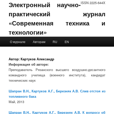
Электронный научно-
ISSN 2225-644X
практический журнал
«Современная техника и
технологии»
Main menu
О журнале
Авторам
RU
EN
Skip to primary content
Skip to secondary content
Автор:
Картуков Александр
Информация об авторе:
Преподаватель Рязанского высшего воздушно-десантного
командного училища (военного института), кандидат
технических наук
Шапран В.Н., Картуков А.Г., Березняк А.В. Слив отстоя из
топливного бака
Май, 2013
Шапран В.Н., Картуков А.Г., Березняк А.В. К вопросу об