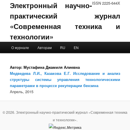
Электронный научно-
ISSN 2225-644X
практический журнал
«Современная техника и
технологии»
Main menu
О журнале
Авторам
RU
EN
Skip to primary content
Skip to secondary content
Автор:
Мустафина Джамиля Алиевна
Медведева Л.И., Казакова Е.Г. Исследование и анализ
структуры системы управления технологическими
параметрами в процессе рекуперации бензина
Апрель, 2015
© 2026. Электронный научно-практический журнал «Современная техника
и технологии».