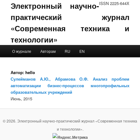
Электронный научно-
ISSN 2225-644X
практический журнал
«Современная техника и
технологии»
Main menu
О журнале
Авторам
RU
EN
Skip to primary content
Skip to secondary content
Автор:
hello
Сулейманов А.Ю., Абрамова О.Ф. Анализ проблем
автоматизации бизнес-процессов многопрофильных
образовательных учреждений
Июнь, 2015
© 2026. Электронный научно-практический журнал «Современная техника
и технологии».