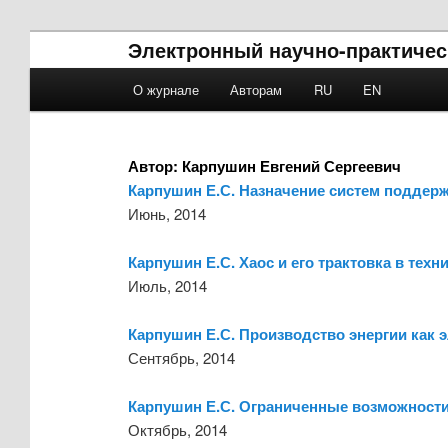
Электронный научно-практичес
Main menu
О журнале
Авторам
RU
EN
Skip to primary content
Skip to secondary content
Автор:
Карпушин Евгений Сергеевич
Карпушин Е.С. Назначение систем поддер
Июнь, 2014
Карпушин Е.С. Хаос и его трактовка в техн
Июль, 2014
Карпушин Е.С. Производство энергии как 
Сентябрь, 2014
Карпушин Е.С. Ограниченные возможности
Октябрь, 2014