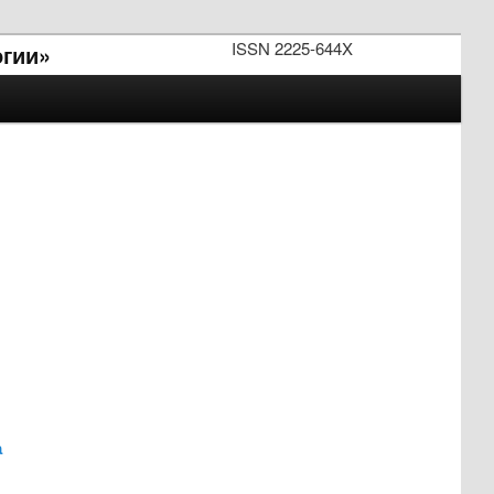
ISSN 2225-644X
огии»
а