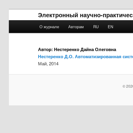
Электронный научно-практичес
Main menu
О журнале
Авторам
RU
EN
Skip to primary content
Skip to secondary content
Автор:
Нестеренко Дайна Олеговна
Нестеренко Д.О. Автоматизированная сист
Май, 2014
© 202