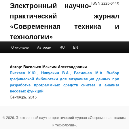
Электронный научно-
ISSN 2225-644X
практический журнал
«Современная техника и
технологии»
Main menu
О журнале
Авторам
RU
EN
Skip to primary content
Skip to secondary content
Автор:
Васильев Максим Александрович
Пискаев К.Ю., Никулкин В.А., Васильев М.А. Выбор
графической библиотеки для визуализации данных при
разработке программных средств синтеза и анализа
весовых функций
Сентябрь, 2015
© 2026. Электронный научно-практический журнал «Современная техника
и технологии».