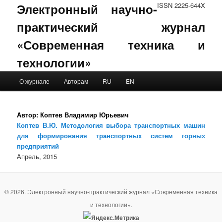
Электронный научно-
ISSN 2225-644X
практический журнал
«Современная техника и
технологии»
Main menu
О журнале
Авторам
RU
EN
Skip to primary content
Skip to secondary content
Автор:
Коптев Владимир Юрьевич
Коптев В.Ю. Методология выбора транспортных машин
для формирования транспортных систем горных
предприятий
Апрель, 2015
© 2026. Электронный научно-практический журнал «Современная техника
и технологии».