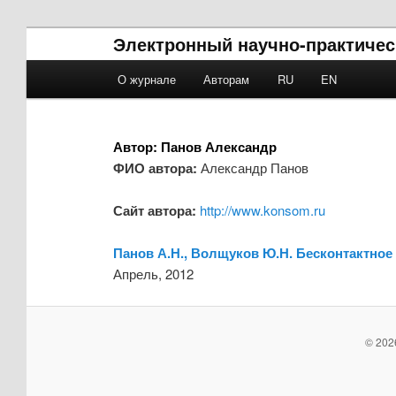
Электронный научно-практичес
Main menu
О журнале
Авторам
RU
EN
Skip to primary content
Skip to secondary content
Автор:
Панов Александр
ФИО автора:
Александр Панов
Сайт автора:
http://www.konsom.ru
Панов А.Н., Волщуков Ю.Н. Бесконтактное
Апрель, 2012
© 202