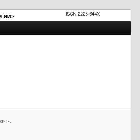
ISSN 2225-644X
огии»
огии».