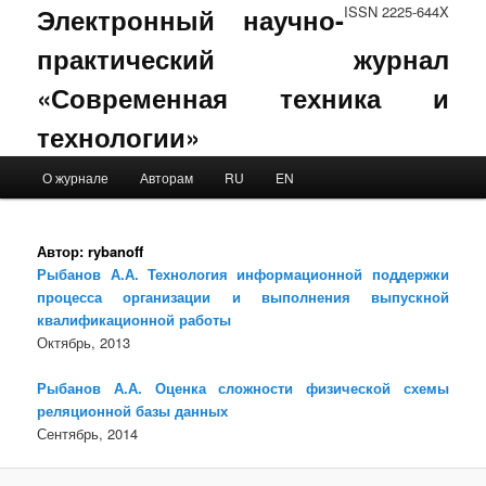
Электронный научно-
ISSN 2225-644X
практический журнал
«Современная техника и
технологии»
Main menu
О журнале
Авторам
RU
EN
Skip to primary content
Skip to secondary content
Автор:
rybanoff
Рыбанов А.А. Технология информационной поддержки
процесса организации и выполнения выпускной
квалификационной работы
Октябрь, 2013
Рыбанов А.А. Оценка сложности физической схемы
реляционной базы данных
Сентябрь, 2014