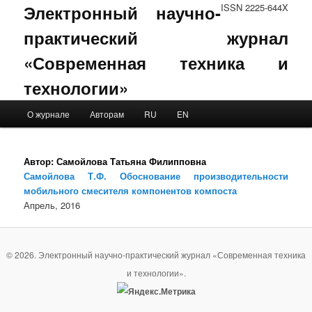
Электронный научно-
ISSN 2225-644X
практический журнал
«Современная техника и
технологии»
Main menu
О журнале
Авторам
RU
EN
Skip to primary content
Skip to secondary content
Автор:
Самойлова Татьяна Филипповна
Самойлова Т.Ф. Обоснование производительности
мобильного смесителя компонентов компоста
Апрель, 2016
© 2026. Электронный научно-практический журнал «Современная техника
и технологии».