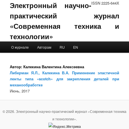
Электронный научно-
ISSN 2225-644X
практический журнал
«Современная техника и
технологии»
Main menu
О журнале
Авторам
RU
EN
Skip to primary content
Skip to secondary content
Автор:
Калекина Валентина Алексеевна
Либерман Я.Л., Калекина В.А. Применение эластичной
ленты типа «scotch» для закрепления деталей при
механообработке
Июнь, 2017
© 2026. Электронный научно-практический журнал «Современная техника
и технологии».