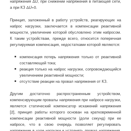
напряжения Δ
U
, при снижении напряжения в питающей сети,
а при КЗ Δ
U
=0.
Принцип, заложенный в работу устройств, реагирующих на
наброс нагрузки, заключается в компенсации реактивной
мощности, увеличение которой обусловлено этим набросом.
К таким устройствам, прежде всего, относится поперечная
регулируемая компенсация, недостатками которой являются:
компенсация потерь напряжения только от реактивной
составляющей тока;
реакция только на наброс нагрузки, сопровождающийся
увеличением реактивной мощности;
отсутствие реакции на провал напряжения от КЗ.
Другим достаточно распространенным устройством,
компенсирующим провалы напряжения при набросе нагрузки,
является статический компенсатор искажений напряжения
[2], принцип работы которого основан на кратковременной
компенсации реактивной мощности (доли секунд) при ее
набросе, что в свою очередь позволяет регулировать
напряжение в узле нагрузки и устранять провал напряжения.