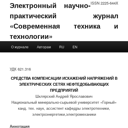
Электронный научно-
ISSN 2225-644X
практический журнал
«Современная техника и
технологии»
Main menu
О журнале
Авторам
RU
EN
Skip to primary content
Skip to secondary content
УДК 621.316
СРЕДСТВА КОМПЕНСАЦИИ ИСКАЖЕНИЙ НАПРЯЖЕНИЙ В
ЭЛЕКТРИЧЕСКИХ СЕТЯХ НЕФТЕДОБЫВАЮЩИХ
ПРЕДПРИЯТИЙ
Шклярский Андрей Ярославович
Национальный минерально-сырьевой университет «Горный»
канд. тех. наук, ассистент кафедры электротехники,
электроэнергетики,электромеханики
Аннотация