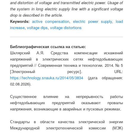
and distortion of voltage and transmitted electric power. Usage of
the system in long electric supply line with a significant voltage
drop is described in the article.
Keywords:
active compensation
,
electric power supply
,
load
increase
,
voltage dips
,
voltage distortions
Библиографическая ссылка на статью:
Шклярский А.Я. Средства компенсации искажений
напряжений в электрических сетях нефтедобывающих
предприятий // Современная техника и технологии. 2014. № 5
[Электронный ресурс]. URL:
https://technology.snauka.ru/2014/05/3834
(дата обращения:
02.08.2026).
Существенное влияние на непрерывность работы
нефтедобывающих предприятий оказывают провалы
напряжения, возникающие в аварийных и пусковых режимах.
Стандарты в области качества электрической энергии
Международной электротехнической комиссии (МЭК)