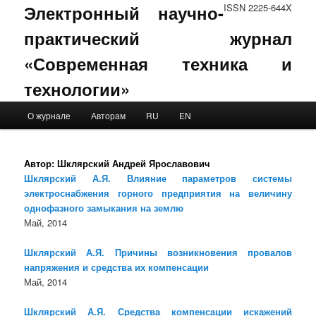
Электронный научно-
ISSN 2225-644X
практический журнал
«Современная техника и
технологии»
Main menu
О журнале
Авторам
RU
EN
Skip to primary content
Skip to secondary content
Автор:
Шклярский Андрей Ярославович
Шклярский А.Я. Влияние параметров системы
электроснабжения горного предприятия на величину
однофазного замыкания на землю
Май, 2014
Шклярский А.Я. Причины возникновения провалов
напряжения и средства их компенсации
Май, 2014
Шклярский А.Я. Средства компенсации искажений