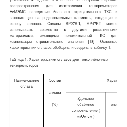
распространения для изготовления тензорезисторов
НиМЭМС вследствие большого отрицательного ТКС и
высоких цен на редкоземельные элементы, входящие в
основу сплавов. Сплавы ВР27ВП, МР47ВП можно
использовать совместно с другими резистивными
материалами, имеющими положительный ТКС для
компенсации отрицательного значения [18]. Основные
характеристики сплавов обобщены и сведены в таблицу 1.
Таблица 1. Характеристики сплавов для тонкоплёночных
тензорезисторов
Наименование
Состав
Характерис
сплава
сплава
Удельное
Коэф
(%)
объёмное
тензочувс
сопротивление (
мкОм·см )