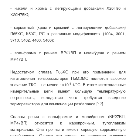
- никеля и хрома с легирующими добавками Х20Н80 и
Х20Н75Ю;
- керметный (хром и кремний с легирующими добавками)
П65ХС, К50С, РС в различных модификациях (1004, 3001,
3710, 5402, 4400, 5406);
- вольфрама с рением ВР27ВП и молибдена с рением
МР47ВП.
Недостатком сплава П65ХС при его применении для
изготовления тензорезисторов НиМЭМС является высокое
-4
◦
значение ТКС – не менее 1×10
1/
С. В итоге изготовленные
измерительные цепи имеют большую температурную
погрешность, вследствие чего требуется введение
терморезистора для компенсации разбаланса [17].
Сплавы рения с вольфрамом и молибденом (ВР27ВП,
МР47ВП) относятся к жаропрочным, тугоплавким
материалам. Они прочны и имеют хорошую коррозионную
устойчивость. Однако эти сплавы не получили широкого