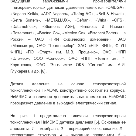
Ведущими зарубежными производителями
тензорезисторных датчиков давления являются «OMEGA»,
«Nagano Keiki», «ADZ Nagano», «Trafag AG», «Bell & Howell»,
«Setra Sistem», «METALLUX», «Gefran», «Wika» «GFS»,
«Datametrics», «Siemens AG»), «Endress & Hauser»,
«Rosemount», «Boeinq Co», «Meclec Co», «Fischer&Porter», в
России
–
ОАО «НИИ физических измерений», ЗАО
«Манометр», ОАО “Теплоприбор”, ЗАО «НПК ВИП», ФГУП
ФНПЦ «ПО «Старт» им. М.В. Проценко», ОАО «НПП
«Элемер», ООО «Сенсор», ОАО «НПП «Темп» им. Ф.
Короткова», ОАО “Энгельское ОКБ “Сигнал” им. А.И.
Глухарева и др. [8].
Датчик давления на основе тензорезисторной
тонкоплёночной НиМЭМС конструктивно состоит из корпуса,
НиМЭМС и различных дополнительных элементов. НиМЭМС
преобразует давление в выходной электрический сигнал.
На рис. 1 представлена типичная тензорезисторная
тонкоплёночная НиМЭМС датчика давления [5]. Основные её
элементы:
1
– мембрана,
2
– периферийное основание,
3
–
гетерогенная структура,
4
– выводные проводники,
5
–