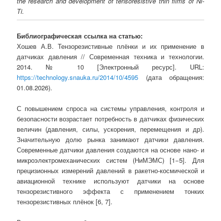
the research and development of tensoresistive thin films of Ni-
Ti.
Библиографическая ссылка на статью:
Хошев А.В. Тензорезистивные плёнки и их применение в
датчиках давления // Современная техника и технологии.
2014. № 10 [Электронный ресурс]. URL:
https://technology.snauka.ru/2014/10/4595
(дата обращения:
01.08.2026).
С повышением спроса на системы управления, контроля и
безопасности возрастает потребность в датчиках физических
величин (давления, силы, ускорения, перемещения и др).
Значительную долю рынка занимают датчики давления.
Современные датчики давления создаются на основе нано- и
микроэлектромеханических систем (НиМЭМС) [1−5]. Для
прецизионных измерений давлений в ракетно-космической и
авиационной технике используют датчики на основе
тензорезистивного эффекта с применением тонких
тензорезистивных плёнок [6, 7].