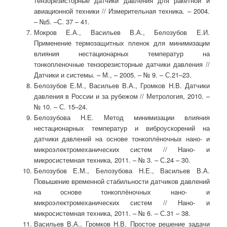
тензорезисторные датчики давления для ракетной и
авиационной техники // Измерительная техника. – 2004.
– №5. –С. 37 – 41.
Мокров Е.А., Васильев В.А., Белозубов Е.И.
Применение термозащитных пленок для минимизации
влияния нестационарных температур на
тонкопленочные тензорезисторные датчики давления //
Датчики и системы. – М., – 2005. – № 9. – С.21–23.
Белозубов Е.М., Васильев В.А., Громков Н.В. Датчики
давления в России и за рубежом // Метрология, 2010. –
№ 10. – С. 15–24.
Белозубова Н.Е. Метод минимизации влияния
нестационарных температур и виброускорений на
датчики давлений на основе тонкоплёночных нано- и
микроэлектромеханических систем // Нано- и
микросистемная техника, 2011. – № 3. – С.24 – 30.
Белозубов Е.М., Белозубова Н.Е., Васильев В.А.
Повышение временной стабильности датчиков давлений
на основе тонкоплёночных нано- и
микроэлектромеханических систем // Нано- и
микросистемная техника, 2011. – № 6. – С.31 – 38.
Васильев В.А., Громков Н.В. Простое решение задачи