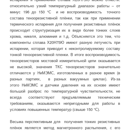
относительно узкий температурный диапазон работы – от
минус 196 до 150 °С
и не воспроизводимость точного
состава тензорезистивной плёнки, так как при применении
термического испарения для получения резистивных плёнок
происходит структуризация их в виде более тонких слоев
хрома, никеля, алюминия и т.д. Объясняется это тем, что
компоненты сплава Х20Н75Ю имеют разную летучесть при
испарении, которая приводит к неконтролируемому составу
тонкой тензорезистивной пленки. В итоге воспроизводимость
тензорезисторов мостовой измерительной цепи оказывается
не высокой, значения ТКС тензорезисторов значительно
отличаются у НиМЭМС, изготовленных в разное время (в
разных партиях, в разных вакуумных циклах). Из-за
этого НиМЭМС и датчики давления на их основе имеют
большой разброс по температурной чувствительности, не
всегда соответствуют предъявляемым техническим
требованиям, оказываются непригодными для работы в
условиях повышенных температур (свыше 150 °С).
Весьма перспективным для получения тонких резистивных
плёнок является метод магнетронного распыления, с его