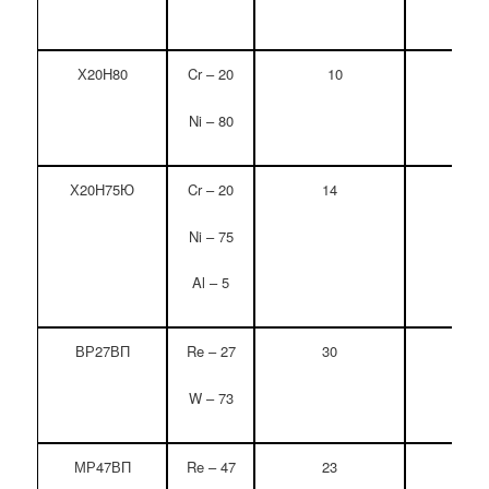
Х20Н80
Cr – 20
10
1,7
Ni – 80
Х20Н75Ю
Cr – 20
14
1,8
Ni – 75
Al – 5
ВР27ВП
Re – 27
30
5,
W – 73
МР47ВП
Re – 47
23
5,0