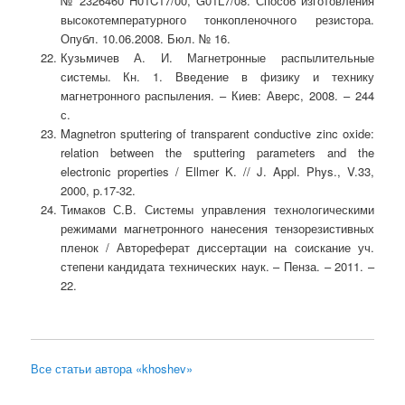
№ 2326460 H01C17/00, G01L7/08.
Способ изготовления
высокотемпературного тонкопленочного резистора.
Опубл. 10.06.2008. Бюл. № 16.
Кузьмичев А. И. Магнетронные распылительные
системы. Кн. 1. Введение в физику и технику
магнетронного распыления. – Киев: Аверс, 2008. – 244
с.
Magnetron sputtering of transparent conductive zinc oxide:
relation between the sputtering parameters and the
electronic properties / Ellmer K. // J. Appl. Phys., V.33,
2000, p.17-32.
Тимаков С.В. Системы управления технологическими
режимами магнетронного нанесения тензорезистивных
пленок / Автореферат диссертации на соискание уч.
степени кандидата технических наук. – Пенза. – 2011. –
22.
Все статьи автора «khoshev»