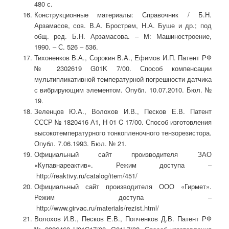
480 с.
Конструкционные материалы: Справочник / Б.Н.
Арзамасов, сов. В.А. Брострем, Н.А. Буше и др.; под
общ. ред. Б.Н. Арзамасова. – М: Машиностроение,
1990. – С. 526 – 536.
Тихоненков В.А., Сорокин В.А., Ефимов И.П. Патент РФ
№ 2302619 G01K 7/00. Способ компенсации
мультипликативной температурной погрешности датчика
с вибрирующим элементом. Опубл. 10.07.2010. Бюл. №
19.
Зеленцов Ю.А., Волохов И.В., Песков Е.В. Патент
СССР № 1820416 А1, H 01 C 17/00. Способ изготовления
высокотемпературного тонкопленочного тензорезистора.
Опубл. 7.06.1993. Бюл. № 21.
Официальный сайт производителя ЗАО
«Купавнареактив».
Режим доступа –
http://reaktivy.ru/catalog/item/451/
Официальный сайт производителя ООО «Гирмет».
Режим доступа –
http://www.girvac.ru/materials/rezist.html/
Волохов И.В., Песков Е.В., Попченков Д.В. Патент РФ