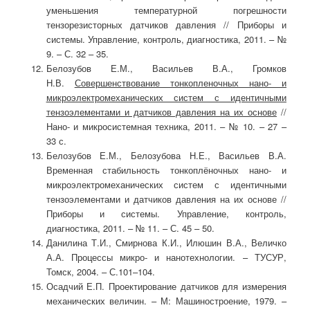
уменьшения температурной погрешности
тензорезисторных датчиков давления // Приборы и
системы. Управление, контроль, диагностика, 2011. – №
9. – С. 32 – 35.
Белозубов Е.М., Васильев В.А., Громков
Н.В.
Совершенствование тонкопленочных нано- и
микроэлектромеханических систем с идентичными
тензоэлементами и датчиков давления на их основе
//
Нано- и микросистемная техника, 2011. – № 10. – 27 –
33 с.
Белозубов Е.М., Белозубова Н.Е., Васильев В.А.
Временная стабильность тонкоплёночных нано- и
микроэлектромеханических систем с идентичными
тензоэлементами и датчиков давления на их основе //
Приборы и системы. Управление, контроль,
диагностика, 2011. – № 11. – С. 45 – 50.
Данилина Т.И., Смирнова К.И., Илюшин В.А., Величко
А.А. Процессы микро- и нанотехнологии. – ТУСУР,
Томск, 2004. – С.101–104.
Осадчий Е.П. Проектирование датчиков для измерения
механических величин. – М: Машиностроение, 1979. –