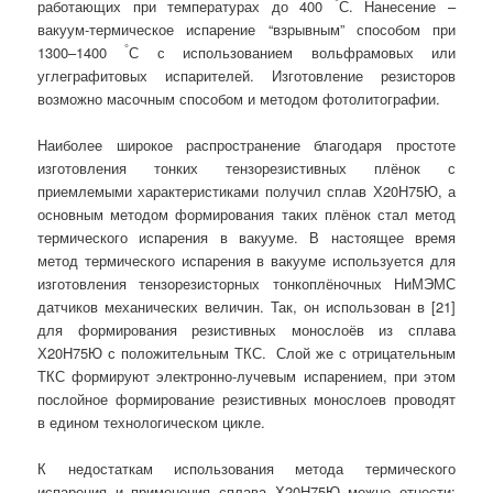
°
работающих при температурах до 400
С. Нанесение –
вакуум-термическое испарение “взрывным” способом при
°
1300–1400
С с использованием вольфрамовых или
углеграфитовых испарителей. Изготовление резисторов
возможно масочным способом и методом фотолитографии.
Наиболее широкое распространение благодаря простоте
изготовления тонких тензорезистивных плёнок с
приемлемыми характеристиками получил сплав Х20Н75Ю, а
основным методом формирования таких плёнок стал метод
термического испарения в вакууме. В настоящее время
метод термического испарения в вакууме используется для
изготовления тензорезисторных тонкоплёночных НиМЭМС
датчиков механических величин. Так, он использован в [21]
для формирования резистивных монослоёв из сплава
Х20Н75Ю с положительным ТКС. Слой же с отрицательным
ТКС формируют электронно-лучевым испарением, при этом
послойное формирование резистивных монослоев проводят
в едином технологическом цикле.
К недостаткам использования метода термического
испарения и применения сплава Х20Н75Ю можно отнести: