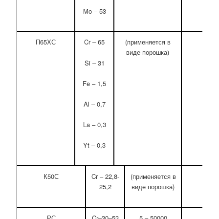
Mo – 53
П65ХС
Cr – 65
(применяется в
1,9
виде порошка)
Si – 31
Fe – 1,5
Al – 0,7
La – 0,3
Yt – 0,3
К50С
Cr – 22,8-
(применяется в
25,2
виде порошка)
РС
Cr–30–53
5 – 50000