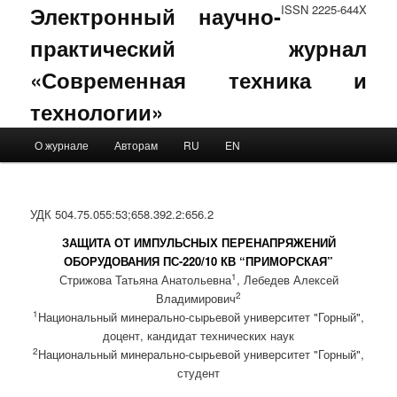
Электронный научно-
ISSN 2225-644X
практический журнал
«Современная техника и
технологии»
Main menu
О журнале
Авторам
RU
EN
Skip to primary content
Skip to secondary content
УДК 504.75.055:53;658.392.2:656.2
ЗАЩИТА ОТ ИМПУЛЬСНЫХ ПЕРЕНАПРЯЖЕНИЙ
ОБОРУДОВАНИЯ ПС-220/10 КВ “ПРИМОРСКАЯ”
1
Стрижова Татьяна Анатольевна
, Лебедев Алексей
2
Владимирович
1
Национальный минерально-сырьевой университет "Горный",
доцент, кандидат технических наук
2
Национальный минерально-сырьевой университет "Горный",
студент