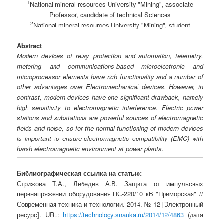
1
National mineral resources University "Mining", associate
Professor, candidate of technical Sciences
2
National mineral resources University "Mining", student
Abstract
Modern devices of relay protection and automation, telemetry,
metering and communications-based microelectronic and
microprocessor elements have rich functionality and a number of
other advantages over Electromechanical devices. However, in
contrast, modern devices have one significant drawback, namely
high sensitivity to electromagnetic interference. Electric power
stations and substations are powerful sources of electromagnetic
fields and noise, so for the normal functioning of modern devices
is important to ensure electromagnetic compatibility (EMC) with
harsh electromagnetic environment at power plants.
Библиографическая ссылка на статью:
Стрижова Т.А., Лебедев А.В. Защита от импульсных
перенапряжений оборудования ПС-220/10 кВ "Приморская" //
Современная техника и технологии. 2014. № 12 [Электронный
ресурс]. URL:
https://technology.snauka.ru/2014/12/4863
(дата