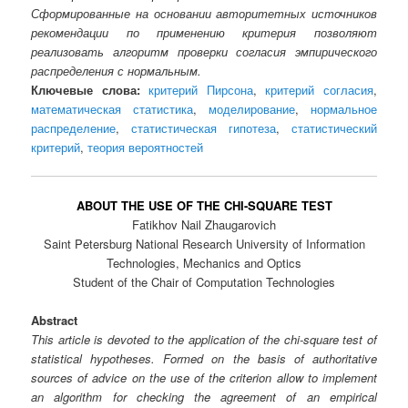
Сформированные на основании авторитетных источников
рекомендации по применению критерия позволяют
реализовать алгоритм проверки согласия эмпирического
распределения с нормальным.
Ключевые слова:
критерий Пирсона
,
критерий согласия
,
математическая статистика
,
моделирование
,
нормальное
распределение
,
статистическая гипотеза
,
статистический
критерий
,
теория вероятностей
ABOUT THE USE OF THE CHI-SQUARE TEST
Fatikhov Nail Zhaugarovich
Saint Petersburg National Research University of Information
Technologies, Mechanics and Optics
Student of the Chair of Computation Technologies
Abstract
This article is devoted to the application of the chi-square test of
statistical hypotheses. Formed on the basis of authoritative
sources of advice on the use of the criterion allow to implement
an algorithm for checking the agreement of an empirical