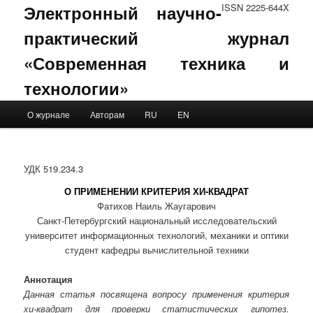
Электронный научно-
ISSN 2225-644X
практический журнал
«Современная техника и
технологии»
Main menu
О журнале
Авторам
RU
EN
Skip to primary content
Skip to secondary content
УДК 519.234.3
О ПРИМЕНЕНИИ КРИТЕРИЯ ХИ-КВАДРАТ
Фатихов Наиль Жаугарович
Санкт-Петербургский национальный исследовательский
университет информационных технологий, механики и оптики
студент кафедры вычислительной техники
Аннотация
Данная статья посвящена вопросу применения критерия
хи-квадрат для проверки статистических гипотез.