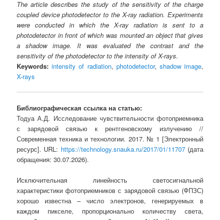
The article describes the study of the sensitivity of the charge
coupled device photodetector to the X-ray radiation. Experiments
were conducted in which the X-ray radiation is sent to a
photodetector in front of which was mounted an object that gives
a shadow image. It was evaluated the contrast and the
sensitivity of the photodetector to the intensity of X-rays.
Keywords:
intensity of radiation
,
photodetector
,
shadow image
,
X-rays
Библиографическая ссылка на статью:
Тодуа А.Д. Исследование чувствительности фотоприемника
с зарядовой связью к рентгеновскому излучению //
Современная техника и технологии. 2017. № 1 [Электронный
ресурс]. URL:
https://technology.snauka.ru/2017/01/11707
(дата
обращения: 30.07.2026).
Исключительная линейность светосигнальной
характеристики фотоприемников с зарядовой связью (ФПЗС)
хорошо известна – число электронов, генерируемых в
каждом пикселе, пропорционально количеству света,