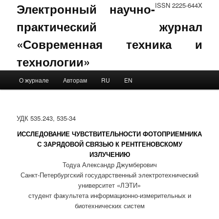
Электронный научно-
ISSN 2225-644X
практический журнал
«Современная техника и
технологии»
Main menu
О журнале
Авторам
RU
EN
Skip to primary content
Skip to secondary content
УДК 535.243, 535-34
ИССЛЕДОВАНИЕ ЧУВСТВИТЕЛЬНОСТИ ФОТОПРИЕМНИКА
С ЗАРЯДОВОЙ СВЯЗЬЮ К РЕНТГЕНОВСКОМУ
ИЗЛУЧЕНИЮ
Тодуа Александр Джумберович
Санкт-Петербургский государственный электротехнический
университет «ЛЭТИ»
студент факультета информационно-измерительных и
биотехнических систем