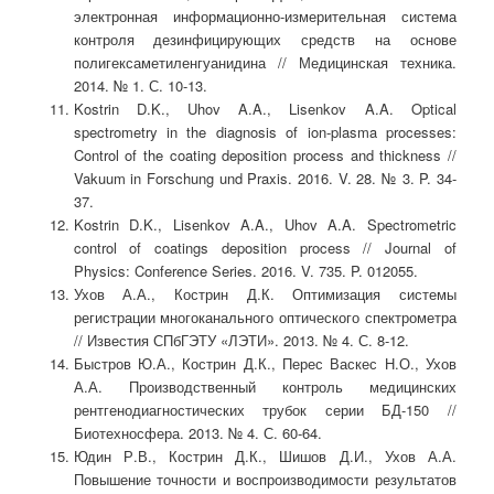
электронная информационно-измерительная система
контроля дезинфицирующих средств на основе
полигексаметиленгуанидина // Медицинская техника.
2014. № 1. С. 10-13.
Kostrin D.K., Uhov A.A., Lisenkov A.A. Optical
spectrometry in the diagnosis of ion-plasma processes:
Control of the coating deposition process and thickness //
Vakuum in Forschung und Praxis. 2016. V. 28. № 3. P. 34-
37.
Kostrin D.K., Lisenkov A.A., Uhov A.A. Spectrometric
control of coatings deposition process // Journal of
Physics: Conference Series. 2016. V. 735. P. 012055.
Ухов А.А., Кострин Д.К. Оптимизация системы
регистрации многоканального оптического спектрометра
// Известия СПбГЭТУ «ЛЭТИ». 2013. № 4. С. 8-12.
Быстров Ю.А., Кострин Д.К., Перес Васкес Н.О., Ухов
А.А. Производственный контроль медицинских
рентгенодиагностических трубок серии БД-150 //
Биотехносфера. 2013. № 4. С. 60-64.
Юдин Р.В., Кострин Д.К., Шишов Д.И., Ухов А.А.
Повышение точности и воспроизводимости результатов