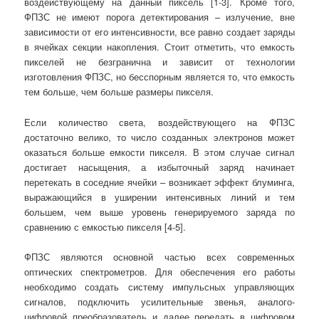
воздействующему на данный пиксель [1-3]. Кроме того,
ФПЗС не имеют порога детектирования – излучение, вне
зависимости от его интенсивности, все равно создает заряды
в ячейках секции накопления. Стоит отметить, что емкость
пикселей не безгранична и зависит от технологии
изготовления ФПЗС, но бесспорным является то, что емкость
тем больше, чем больше размеры пикселя.
Если количество света, воздействующего на ФПЗС
достаточно велико, то число созданных электронов может
оказаться больше емкости пикселя. В этом случае сигнал
достигает насыщения, а избыточный заряд начинает
перетекать в соседние ячейки – возникает эффект блуминга,
выражающийся в уширении интенсивных линий и тем
большем, чем выше уровень генерируемого заряда по
сравнению с емкостью пикселя [4-5].
ФПЗС являются основной частью всех современных
оптических спектрометров. Для обеспечения его работы
необходимо создать систему импульсных управляющих
сигналов, подключить усилительные звенья, аналого-
цифровой преобразователь и далее передать в цифровом