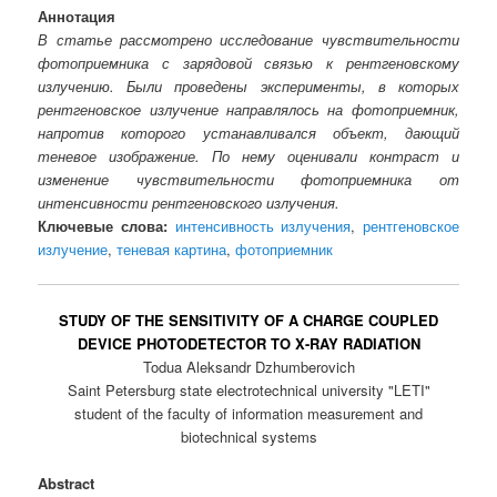
Аннотация
В статье рассмотрено исследование чувствительности
фотоприемника с зарядовой связью к рентгеновскому
излучению. Были проведены эксперименты, в которых
рентгеновское излучение направлялось на фотоприемник,
напротив которого устанавливался объект, дающий
теневое изображение. По нему оценивали контраст и
изменение чувствительности фотоприемника от
интенсивности рентгеновского излучения.
Ключевые слова:
интенсивность излучения
,
рентгеновское
излучение
,
теневая картина
,
фотоприемник
STUDY OF THE SENSITIVITY OF A CHARGE COUPLED
DEVICE PHOTODETECTOR TO X-RAY RADIATION
Todua Aleksandr Dzhumberovich
Saint Petersburg state electrotechnical university "LETI"
student of the faculty of information measurement and
biotechnical systems
Abstract