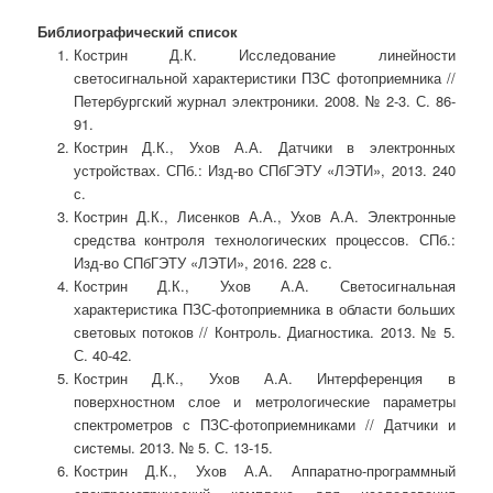
Библиографический список
Кострин Д.К. Исследование линейности
светосигнальной характеристики ПЗС фотоприемника //
Петербургский журнал электроники. 2008. № 2-3. С. 86-
91.
Кострин Д.К., Ухов А.А. Датчики в электронных
устройствах. СПб.: Изд-во СПбГЭТУ «ЛЭТИ», 2013. 240
с.
Кострин Д.К., Лисенков А.А., Ухов А.А. Электронные
средства контроля технологических процессов. СПб.:
Изд-во СПбГЭТУ «ЛЭТИ», 2016. 228 с.
Кострин Д.К., Ухов А.А. Светосигнальная
характеристика ПЗС-фотоприемника в области больших
световых потоков // Контроль. Диагностика. 2013. № 5.
С. 40-42.
Кострин Д.К., Ухов А.А. Интерференция в
поверхностном слое и метрологические параметры
спектрометров с ПЗС-фотоприемниками // Датчики и
системы. 2013. № 5. С. 13-15.
Кострин Д.К., Ухов А.А. Аппаратно-программный