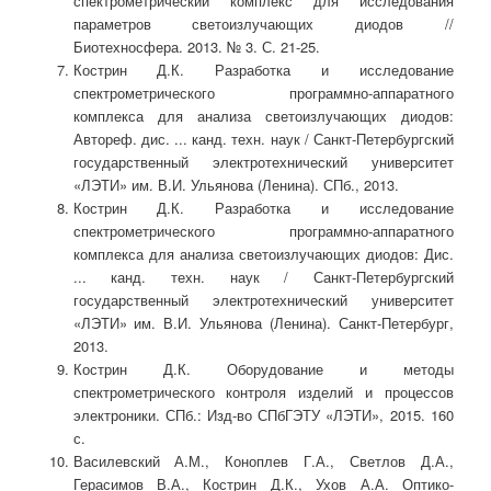
спектрометрический комплекс для исследования
параметров светоизлучающих диодов //
Биотехносфера. 2013. № 3. С. 21-25.
Кострин Д.К. Разработка и исследование
спектрометрического программно-аппаратного
комплекса для анализа светоизлучающих диодов:
Автореф. дис. ... канд. техн. наук / Санкт-Петербургский
государственный электротехнический университет
«ЛЭТИ» им. В.И. Ульянова (Ленина). СПб., 2013.
Кострин Д.К. Разработка и исследование
спектрометрического программно-аппаратного
комплекса для анализа светоизлучающих диодов: Дис.
... канд. техн. наук / Санкт-Петербургский
государственный электротехнический университет
«ЛЭТИ» им. В.И. Ульянова (Ленина). Санкт-Петербург,
2013.
Кострин Д.К. Оборудование и методы
спектрометрического контроля изделий и процессов
электроники. СПб.: Изд-во СПбГЭТУ «ЛЭТИ», 2015. 160
с.
Василевский А.М., Коноплев Г.А., Светлов Д.А.,
Герасимов В.А., Кострин Д.К., Ухов А.А. Оптико-