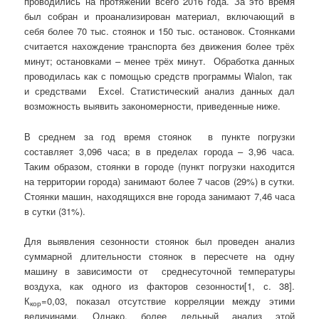
проводились на протяжении всего 2016 года. За это время
был собран и проанализирован материал, включающий в
себя более 70 тыс. стоянок и 150 тыс. остановок. Стоянками
считается нахождение транспорта без движения более трёх
минут; остановками – менее трёх минут. Обработка данных
проводилась как с помощью средств программы Wialon, так
и средствами Excel. Статистический анализ данных дал
возможность выявить закономерности, приведенные ниже.
В среднем за год время стоянок в пункте погрузки
составляет 3,096 часа; в в пределах города – 3,96 часа.
Таким образом, стоянки в городе (пункт погрузки находится
на территории города) занимают более 7 часов (29%) в сутки.
Стоянки машин, находящихся вне города занимают 7,46 часа
в сутки (31%).
Для выявления сезонности стоянок был проведен анализ
суммарной длительности стоянок в пересчете на одну
машину в зависимости от среднесуточной температуры
воздуха, как одного из факторов сезонности[1, с. 38].
К
=0,03, показал отсутствие корреляции между этими
кор
величинами. Однако, более дельный анализ этой