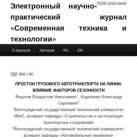
Электронный научно-
ISSN 2225-644X
практический журнал
«Современная техника и
технологии»
Main menu
О журнале
Авторам
RU
EN
Skip to primary content
Skip to secondary content
УДК 656.136
ПРОСТОИ ГРУЗОВОГО АВТОТРАНСПОРТА НА ЛИНИИ:
ВЛИЯНИЕ ФАКТОРОВ СЕЗОННОСТИ
1
Федотов Владислав Николаевич
, Кодиленко Александр
2
Сергеевич
1
Волгоградский государственный технический университет,
ИАиС, аспирант кафедры «Строительство и эксплуатация
транспортных сооружений»
2
Волгоградский государственный технический университет,
аспирант кафедры «Автомобильные перевозки»