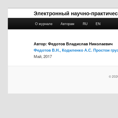
Электронный научно-практичес
Main menu
О журнале
Авторам
RU
EN
Skip to primary content
Skip to secondary content
Автор:
Федотов Владислав Николаевич
Федотов В.Н., Кодиленко А.С. Простои гру
Май, 2017
© 202