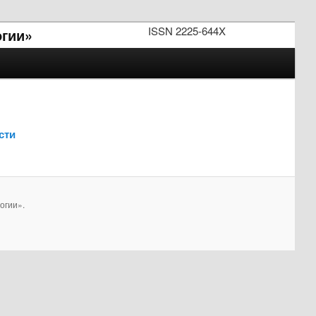
ISSN 2225-644X
огии»
сти
огии».