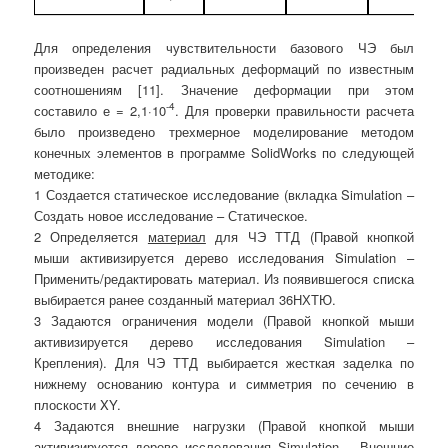
Для определения чувствительности базового ЧЭ был
произведен расчет радиальных деформаций по известным
соотношениям [11]. Значение деформации при этом
-4
составило
е = 2,1·10
. Для проверки правильности расчета
было произведено трехмерное моделирование методом
конечных элементов в программе SolidWorks по следующей
методике:
1 Создается статическое исследование (вкладка Simulation –
Создать новое исследование – Статическое.
2 Определяется
материал
для ЧЭ ТТД (Правой кнопкой
мыши активизируется дерево исследования Simulation –
Применить/редактировать материал. Из появившегося списка
выбирается ранее созданный материал 36НХТЮ.
3 Задаются ограничения модели (Правой кнопкой мыши
активизируется дерево исследования Simulation –
Крепления). Для ЧЭ ТТД выбирается жесткая заделка по
нижнему основанию контура и симметрия по сечению в
плоскости XY.
4 Задаются внешние нагрузки (Правой кнопкой мыши
активизируется дерево исследования Simulation – Внешние