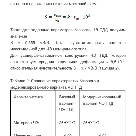
сигнала к напряжению питания мостовой схемы:
·
Тогда для заданных параметров базового ЧЭ ТДД получим
значение
S = 0,355 мВ/В. Такая чувствительность является
максимальной для ЧЭ мембранного типа.
Для усовершенствованной конструкции ЧЭ ТДД, которой
-4
соответствует средняя радиальная деформация = 8,5·10
,
относительная чувствительность S = 1,7 мВ/В (таблица 2).
Таблица 2.
Сравнение характеристик базового и
модернизированного варианта ЧЭ ТТД
Характеристика
Базовый
Модернизированный
вариант
вариант ЧЭ ТТД
ЧЭ ТТД
Материал ЧЭ
36НХТЮ
36НХТЮ
Максимальное
0,08
0,08