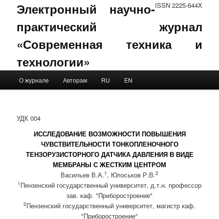
Электронный научно-
ISSN 2225-644X
практический журнал
«Современная техника и
технологии»
Main menu
О журнале
Авторам
RU
EN
Skip to primary content
Skip to secondary content
УДК 004
ИССЛЕДОВАНИЕ ВОЗМОЖНОСТИ ПОВЫШЕНИЯ
ЧУВСТВИТЕЛЬНОСТИ ТОНКОПЛЕНОЧНОГО
ТЕНЗОРУЗИСТОРНОГО ДАТЧИКА ДАВЛЕНИЯ В ВИДЕ
МЕМБРАНЫ С ЖЕСТКИМ ЦЕНТРОМ
1
2
Васильев В.А.
, Юлоськов Р.В.
1
Пензенский государственный университет, д.т.н. профессор
зав. каф. "Приборостроение"
2
Пензенский государственный университет, магистр каф.
"Приборостроение"