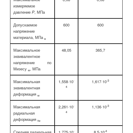
измеряемое
давление
P
, МПа
Допускаемое
600
600
напряжение
материала, МПа
в
Максимальное
48,05
365,7
эквивалентное
напряжение по
Мизесу
, МПа
м
-
-3
Максимальная
1,558·10
1,617·10
4
эквивалентная
деформация
м
-
-3
Максимальная
2,261·10
1,136·10
4
радиальная
деформация
rм
-
-4
Средняя радиальная
1,775·10
8,5·10