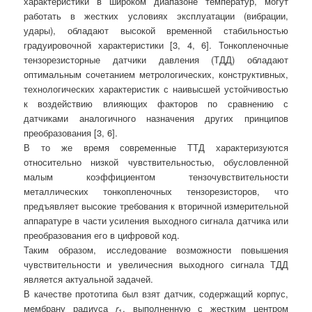
характеристики в широком диапазоне температур, могут
работать в жестких условиях эксплуатации (вибрации,
удары), обладают высокой временной стабильностью
градуировочной характеристики [3, 4, 6]. Тонкопленочные
тензорезисторные датчики давления (ТДД) обладают
оптимальным сочетанием метрологических, конструктивных,
технологических характеристик с наивысшей устойчивостью
к воздействию влияющих факторов по сравнению с
датчиками аналогичного назначения других принципов
преобразования [3, 6].
В то же время современные ТТД характеризуются
относительно низкой чувствительностью, обусловленной
малым коэффициентом тензочувствительности
металлических тонкопленочных тензорезисторов, что
предъявляет высокие требования к вторичной измерительной
аппаратуре в части усиления выходного сигнала датчика или
преобразования его в цифровой код.
Таким образом, исследование возможности повышения
чувствительности и увеличесния выходного сигнала ТДД
является актуальной задачей.
В качестве прототипа был взят датчик, содержащий корпус,
мембрану радиуса
r
, выполненную с жестким центром
1