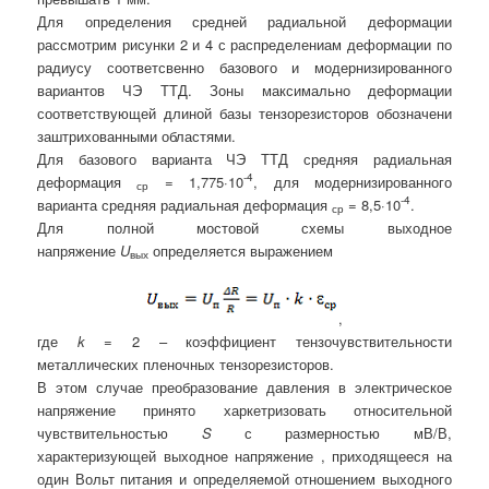
Для определения средней радиальной деформации
рассмотрим рисунки 2 и 4 с распределениам деформации по
радиусу соответсвенно базового и модернизированного
вариантов ЧЭ ТТД. Зоны максимально деформации
соответствующей длиной базы тензорезисторов обозначени
заштрихованными областями.
Для базового варианта ЧЭ ТТД средняя радиальная
-4
деформация
= 1,775·10
, для модернизированного
ср
-4
варианта средняя радиальная деформация
= 8,5·10
.
ср
Для полной мостовой схемы выходное
напряжение
U
определяется выражением
вых
,
где
k
= 2 – коэффициент тензочувствительности
металлических пленочных тензорезисторов.
В этом случае преобразование давления в электрическое
напряжение принято харкетризовать относительной
чувствительностью
S
с размерностью мВ/В,
характеризующей выходное напряжение , приходящееся на
один Вольт питания и определяемой отношением выходного