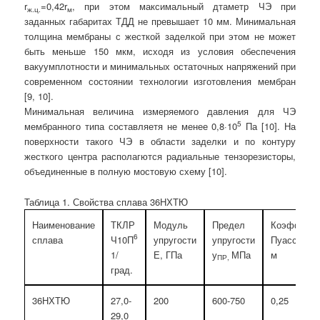
r
=0,42r
, при этом максимальный дтаметр ЧЭ при
ж.ц.
м
заданных габаритах ТДД не превышает 10 мм. Минимальная
толщина мембраны с жесткой заделкой при этом не может
быть меньше 150 мкм, исходя из условия обеспечения
вакуумплотности и минимальных остаточных напряжений при
современном состоянии технологии изготовления мембран
[9, 10].
Минимальная величина измеряемого давления для ЧЭ
5
мембранного типа составляетя не менее 0,8·10
Па [10]. На
поверхности такого ЧЭ в области заделки и по контуру
жесткого центра располагются радиальные тензорезисторы,
объединенные в полную мостовую схему [10].
Таблица 1.
Свойства сплава 36НХТЮ
Наименование
ТКЛР
Модуль
Предел
Коэффици
6
сплава
Ч10П
упругости
упругости
Пуассона
1/
Е, ГПа
у
МПа
м
ПР,
град.
36НХТЮ
27,0-
200
600-750
0,25
29,0