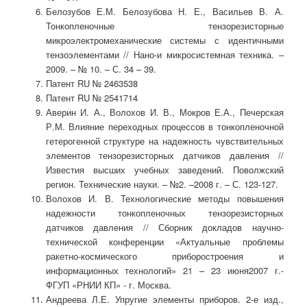
Белозубов Е.М. Белозубова Н. Е., Васильев В. А.
Тонкопленочные тензорезисторные
микроэлектромеханические системы с идентичными
тензоэлементами // Нано-и микросистемная техника. –
2009. – № 10. – С. 34 – 39.
Патент RU № 2463538
Патент RU № 2541714
Аверин И. А., Волохов И. В., Мокров Е.А., Печерская
Р.М. Влияние переходных процессов в тонкопленочной
гетерогенной структуре на надежность чувствительных
элементов тензорезисторных датчиков давления //
Известия высших учебных заведений. Поволжский
регион. Технические науки. – №2. –2008 г. – С. 123-127.
Волохов И. В. Технологические методы повышения
надежности тонкопленочных тензорезисторных
датчиков давления // Сборник докладов научно-
технической конференции «Актуальные проблемы
ракетно-космического приборостроения и
информационных технологий» 21 – 23 июня2007 г.-
ФГУП «РНИИ КП» - г. Москва.
Андреева Л.Е. Упругие элементы приборов. 2-е изд.,