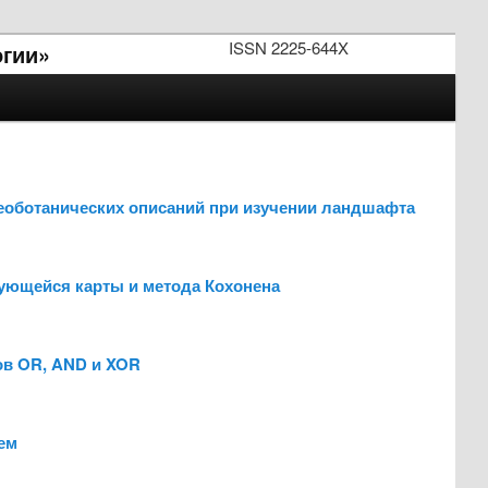
ISSN 2225-644X
огии»
геоботанических описаний при изучении ландшафта
зующейся карты и метода Кохонена
ов OR, AND и XOR
ем