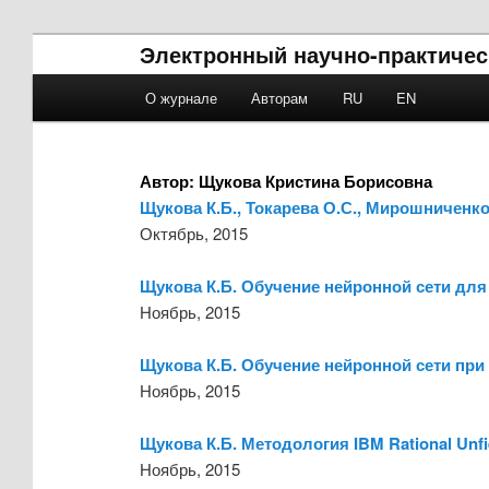
Электронный научно-практичес
Main menu
О журнале
Авторам
RU
EN
Skip to primary content
Skip to secondary content
Автор:
Щукова Кристина Борисовна
Щукова К.Б., Токарева О.С., Мирошниченк
Октябрь, 2015
Щукова К.Б. Обучение нейронной сети дл
Ноябрь, 2015
Щукова К.Б. Обучение нейронной сети при
Ноябрь, 2015
Щукова К.Б. Методология IBM Rational Unf
Ноябрь, 2015