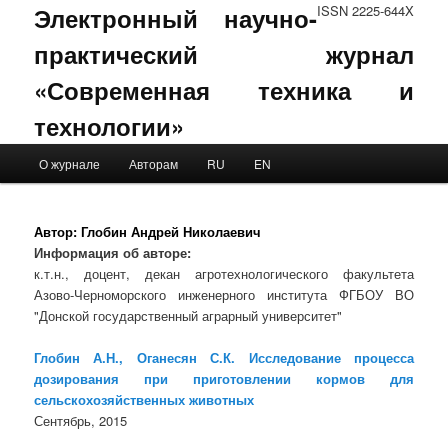
Электронный научно-
ISSN 2225-644X
практический журнал
«Современная техника и
технологии»
Main menu
О журнале
Авторам
RU
EN
Skip to primary content
Skip to secondary content
Автор:
Глобин Андрей Николаевич
Информация об авторе:
к.т.н., доцент, декан агротехнологического факультета
Азово-Черноморского инженерного института ФГБОУ ВО
"Донской государственный аграрный университет"
Глобин А.Н., Оганесян С.К. Исследование процесса
дозирования при приготовлении кормов для
сельскохозяйственных животных
Сентябрь, 2015