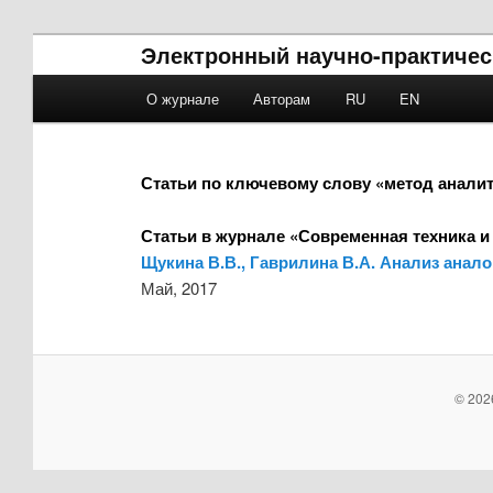
Электронный научно-практичес
Main menu
О журнале
Авторам
RU
EN
Skip to primary content
Skip to secondary content
Статьи по ключевому слову «метод анали
Статьи в журнале «Современная техника и
Щукина В.В., Гаврилина В.А. Анализ анал
Май, 2017
© 202