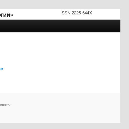
ISSN 2225-644X
огии»
ов
огии».